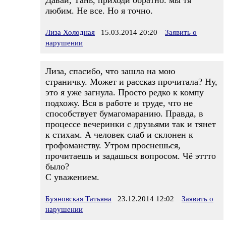
Давай, Тань, приходи обратно. мы тя
любим. Не все. Но я точно.
Лиза Холодная
15.03.2014 20:20
Заявить о
нарушении
Лиза, спасибо, что зашла на мою
страничку. Может и рассказ прочитала? Ну,
это я уже загнула. Просто редко к компу
подхожу. Вся в работе и труде, что не
способствует бумагомаранию. Правда, в
процессе вечеринки с друзьями так и тянет
к стихам. А человек слаб и склонен к
грофоманству. Утром проснешься,
прочитаешь и задашься вопросом. Чё эттто
было?
С уважением.
Буяновская Татьяна
23.12.2014 12:02
Заявить о
нарушении