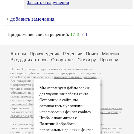
Заявить о нарушении
+
добавить замечания
Продолжение списка рецензий:
17-8
7-1
Авторы
Произведения
Рецензии
Поиск
Магазин
Вход для авторов
О портале
Стихи.ру
Проза.ру
Портал Проза.ру предоставляет авторам возможность
свободной публикации своих литературных произведений в
сети Интернет на основании
пользовательского договора
.
Все авторские права на произведения принадлежат авторам
и охраняются
законом
. Перепечатка произведений возможна
Мы используем файлы cookie
только с согласия его автора, к которому вы можете
обратиться на его авторской странице. Ответственность за
для улучшения работы сайта.
тексты произведений авторы несут самостоятельно на
Оставаясь на сайте, вы
основании
правил публикации
и
законодательства
Российской Федерации
. Данные пользователей
соглашаетесь с условиями
обрабатываются на основании
Политики обработки персональных данных
.
использования файлов cookies.
Вы также можете посмотреть более подробную
информацию о портале
и
связаться с администрацией
.
Чтобы ознакомиться с
Политикой обработки
Ежедневная аудитория портала Проза.ру – порядка 100 тысяч
посетителей, которые в общей сумме просматривают более полумиллиона
персональных данных и файлов
страниц по данным счетчика посещаемости, который расположен справа