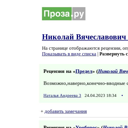
Николай Вячеславович
На странице отображаются рецензии, оп
Показывать в виде списка
|
Развернуть 
Рецензия на «
Предел
» (
Николай Вяч
Возможно,наверно,конечно-вводные сл
Наталья Андреева 3
24.04.2023 18:34
•
+
добавить замечания
Рецензия на «
Уроборос
» (
Николай В