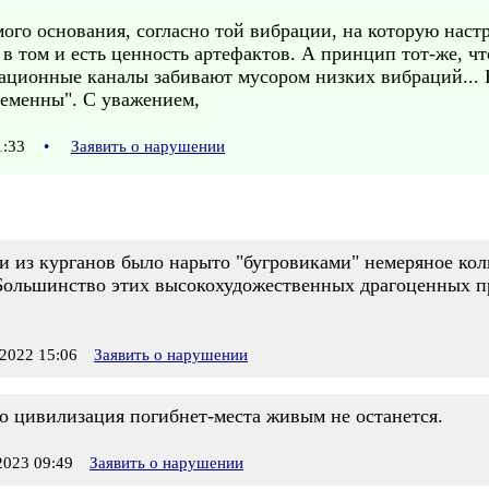
мого основания, согласно той вибрации, на которую наст
, в том и есть ценность артефактов. А принцип тот-же, ч
ционные каналы забивают мусором низких вибраций... Ес
ременны". С уважением,
11:33
•
Заявить о нарушении
ри из курганов было нарыто "бугровиками" немеряное ко
ольшинство этих высокохудожественных драгоценных пред
2022 15:06
Заявить о нарушении
то цивилизация погибнет-места живым не останется.
023 09:49
Заявить о нарушении