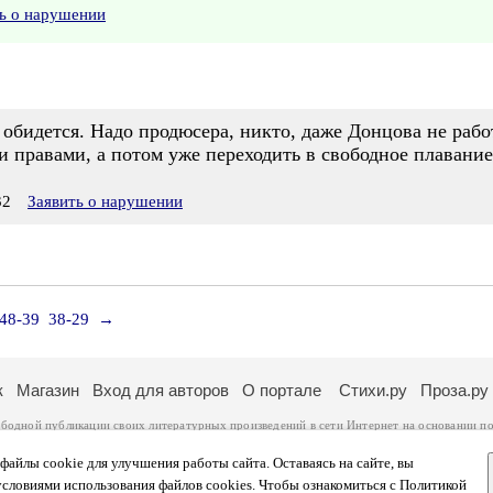
ь о нарушении
 обидется. Надо продюсера, никто, даже Донцова не рабо
и правами, а потом уже переходить в свободное плавание
32
Заявить о нарушении
48-39
38-29
→
к
Магазин
Вход для авторов
О портале
Стихи.ру
Проза.ру
ободной публикации своих литературных произведений в сети Интернет на основании
по
ся
законом
. Перепечатка произведений возможна только с согласия его автора, к котором
ры несут самостоятельно на основании
правил публикации
и
законодательства Российско
айлы cookie для улучшения работы сайта. Оставаясь на сайте, вы
ональных данных
. Вы также можете посмотреть более подробную
информацию о портал
условиями использования файлов cookies. Чтобы ознакомиться с Политикой