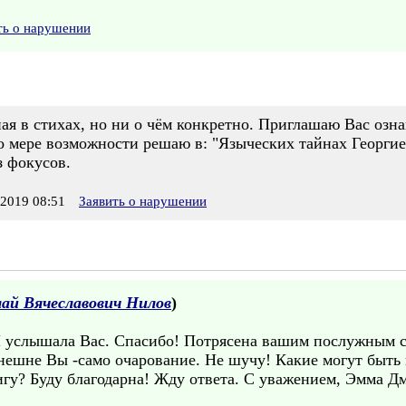
ть о нарушении
ая в стихах, но ни о чём конкретно. Приглашаю Вас озн
о мере возможности решаю в: "Языческих тайнах Георгие
з фокусов.
2019 08:51
Заявить о нарушении
ай Вячеславович Нилов
)
 услышала Вас. Спасибо! Потрясена вашим послужным с
нешне Вы -само очарование. Не шучу! Какие могут быть 
игу? Буду благодарна! Жду ответа. С уважением, Эмма Д