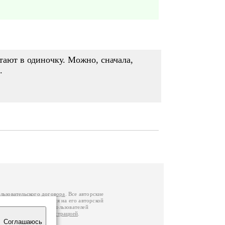
тают в одиночку. Можно, сначала,
.
льзовательского договора
. Все авторские
у вы можете обратиться на его авторской
й Федерации
. Данные пользователей
е
и
связаться с администрацией
.
Соглашаюсь