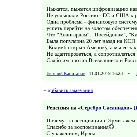
Пыжатся, пыжатся цифровизацию навя
Не услышали Россию - ЕС и США к р
Одна проблема - финансовую систему 
успеть перейти на золотом обеспече
Что "Авангардам", "Посейдонам", "К
Была популярна 20 лет назад на КСП
"Колумб открыл Америку, а мы её зак
Не адаптироваться, а сопротивляться
Слабо им против Всевышнего и Росс
Евгений Капитанов
11.01.2019 16:23
•
+
добавить замечания
Рецензия на «
Серебро Сасанидов
» (
Почему- то ассоциации с Эрмитажем 
Спасибо за воспоминания😊.
С уважением, Ирэна.