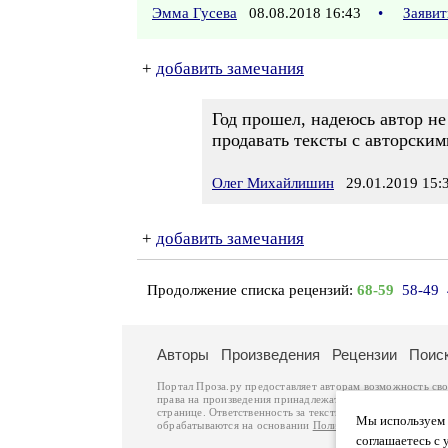
Эмма Гусева
08.08.2018 16:43
•
Заявит
+
добавить замечания
Год прошел, надеюсь автор не
продавать тексты с авторским
Олег Михайлишин
29.01.2019 15:
+
добавить замечания
Продолжение списка рецензий:
68-59
58-49
Авторы
Произведения
Рецензии
Поис
Портал Проза.ру предоставляет авторам возможность св
права на произведения принадлежат авторам и охраняют
странице. Ответственность за тексты произведений авто
Мы используем ф
обрабатываются на основании
Политики обработки перс
соглашаетесь с 