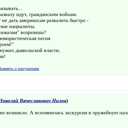
зывать...
азвалу идут, гражданским войнам.
не дать америкосам развалить быстро -
нные нацвалюты.
инжалам" возразишь?
 юмористическая песня
роем!"
 нужно дьявольской власти.
ии!
Заявить о нарушении
Николай Вячеславович Нилов
)
не возникло. А вспомнилась экскурсия в оружейную пал