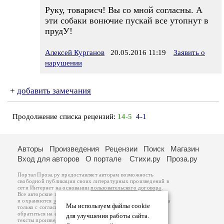
Руку, товарисч! Вы со мной согласны. А
эти собаки вонючие пускай все утопнут в
прудУ!
Алексей Курганов
20.05.2016 11:19
Заявить о
нарушении
+
добавить замечания
Продолжение списка рецензий:
14-5
4-1
Авторы
Произведения
Рецензии
Поиск
Магазин
Вход для авторов
О портале
Стихи.ру
Проза.ру
Портал Проза.ру предоставляет авторам возможность
свободной публикации своих литературных произведений в
сети Интернет на основании
пользовательского договора
.
Все авторские права на произведения принадлежат авторам
и охраняются
законом
. Перепечатка произведений возможна
Мы используем файлы cookie
только с согласия его автора, к которому вы можете
обратиться на его авторской странице. Ответственность за
для улучшения работы сайта.
тексты произведений авторы несут самостоятельно на