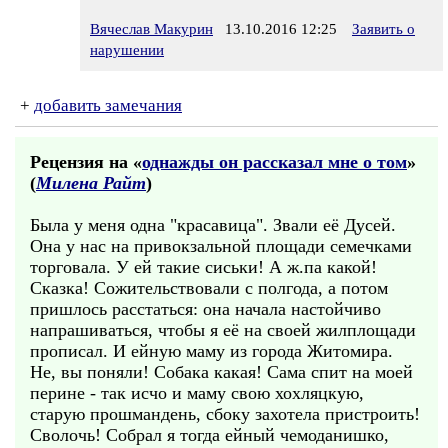
Вячеслав Макурин
13.10.2016 12:25
Заявить о
нарушении
+
добавить замечания
Рецензия на «
однажды он рассказал мне о том
»
(
Милена Райт
)
Была у меня одна "красавица". Звали её Дусей.
Она у нас на привокзальной площади семечками
торговала. У ей такие сиськи! А ж.па какой!
Сказка! Сожительствовали с полгода, а потом
пришлось расстаться: она начала настойчиво
напрашиваться, чтобы я её на своей жилплощади
прописал. И ейную маму из города Житомира.
Не, вы поняли! Собака какая! Сама спит на моей
перине - так исчо и маму свою хохляцкую,
старую прошмандень, сбоку захотела пристроить!
Сволочь! Собрал я тогда ейный чемоданишко,