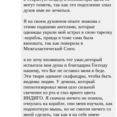
могут помочь, так как это подселение злых
духов ими не лечиться.
Я на своем духовном опыте знакома с
этими падшими ангелами, которые
однажды украли мой астрал в свою тарелку
-корабль, правда я тоже сама была
виновата, так как поверила в
Межгалактический Союз.
я не хочу впоминать тот ужас,который
испытала моя душа и благодарна Господу
нашему, что Бог не оставил меня в беде.
Эти твари одевают скафандры, чтобы быть
видимы людям. У демона, который
гипнотизировал меня шло сильной
свечение из рта и глаз яркого цвета
ИНДИГО. Я сначала ничего не поняла,
очнулась на корабле, они меня изучали, как
подопотную мышь, но не смогли ничего со
мной сделать, так как я на себе имею