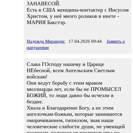
ЗАНАВЕСОЙ.
Есть в США женщина-контактер с Иисусом
Христом, у неё много роликов в инете -
МАРИЯ Бакстэр.
Надежда Мирандис
17.04.2026 09:44
Заявить о
нарушении
Слава ГОсподу нашему и Царице
НЕбесной, всем Ангельским Светлым
войскам!
Они ведут борьбу с этим мраком
миллиарды лет, если бы не ПРОМЫСЕЛ
БОЖИЙ, то люди давно бы исчезли в
бездне.
Хвала и Благодарение Богу, а не этим
ангелочкам-божкам, которые занимаются
оморачиванием, гипнозом, зная наши
человеческие слабости души, не умеющей
различать полезное от вредительства по