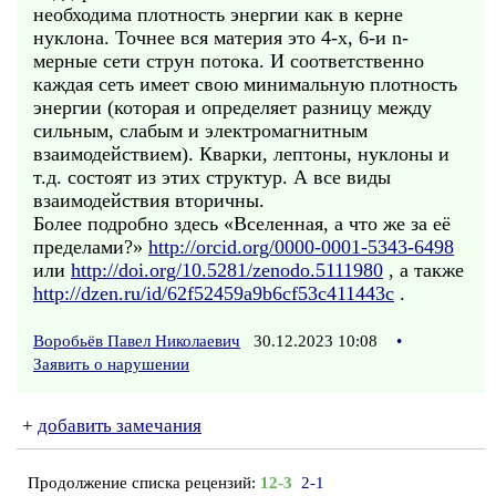
необходима плотность энергии как в керне
нуклона. Точнее вся материя это 4-х, 6-и n-
мерные сети струн потока. И соответственно
каждая сеть имеет свою минимальную плотность
энергии (которая и определяет разницу между
сильным, слабым и электромагнитным
взаимодействием). Кварки, лептоны, нуклоны и
т.д. состоят из этих структур. А все виды
взаимодействия вторичны.
Более подробно здесь «Вселенная, а что же за её
пределами?»
http://orcid.org/0000-0001-5343-6498
или
http://doi.org/10.5281/zenodo.5111980
, а также
http://dzen.ru/id/62f52459a9b6cf53c411443c
.
Воробьёв Павел Николаевич
30.12.2023 10:08
•
Заявить о нарушении
+
добавить замечания
Продолжение списка рецензий:
12-3
2-1