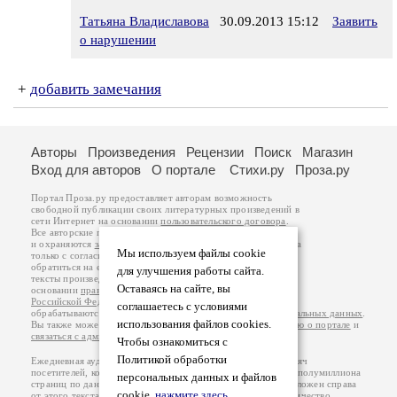
Татьяна Владиславова
30.09.2013 15:12
Заявить
о нарушении
+
добавить замечания
Авторы
Произведения
Рецензии
Поиск
Магазин
Вход для авторов
О портале
Стихи.ру
Проза.ру
Портал Проза.ру предоставляет авторам возможность
свободной публикации своих литературных произведений в
сети Интернет на основании
пользовательского договора
.
Все авторские права на произведения принадлежат авторам
и охраняются
законом
. Перепечатка произведений возможна
Мы используем файлы cookie
только с согласия его автора, к которому вы можете
обратиться на его авторской странице. Ответственность за
для улучшения работы сайта.
тексты произведений авторы несут самостоятельно на
Оставаясь на сайте, вы
основании
правил публикации
и
законодательства
Российской Федерации
. Данные пользователей
соглашаетесь с условиями
обрабатываются на основании
Политики обработки персональных данных
.
использования файлов cookies.
Вы также можете посмотреть более подробную
информацию о портале
и
связаться с администрацией
.
Чтобы ознакомиться с
Политикой обработки
Ежедневная аудитория портала Проза.ру – порядка 100 тысяч
посетителей, которые в общей сумме просматривают более полумиллиона
персональных данных и файлов
страниц по данным счетчика посещаемости, который расположен справа
cookie,
нажмите здесь
.
от этого текста. В каждой графе указано по две цифры: количество