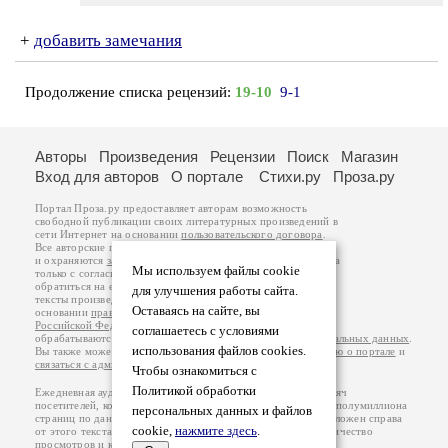
+
добавить замечания
Продолжение списка рецензий:
19-10
9-1
Авторы
Произведения
Рецензии
Поиск
Магазин
Вход для авторов
О портале
Стихи.ру
Проза.ру
Портал Проза.ру предоставляет авторам возможность
свободной публикации своих литературных произведений в
сети Интернет на основании
пользовательского договора
.
Все авторские права на произведения принадлежат авторам
и охраняются
законом
. Перепечатка произведений возможна
Мы используем файлы cookie
только с согласия его автора, к которому вы можете
обратиться на его авторской странице. Ответственность за
для улучшения работы сайта.
тексты произведений авторы несут самостоятельно на
Оставаясь на сайте, вы
основании
правил публикации
и
законодательства
Российской Федерации
. Данные пользователей
соглашаетесь с условиями
обрабатываются на основании
Политики обработки персональных данных
.
использования файлов cookies.
Вы также можете посмотреть более подробную
информацию о портале
и
связаться с администрацией
.
Чтобы ознакомиться с
Политикой обработки
Ежедневная аудитория портала Проза.ру – порядка 100 тысяч
посетителей, которые в общей сумме просматривают более полумиллиона
персональных данных и файлов
страниц по данным счетчика посещаемости, который расположен справа
cookie,
нажмите здесь
.
от этого текста. В каждой графе указано по две цифры: количество
просмотров и количество посетителей.