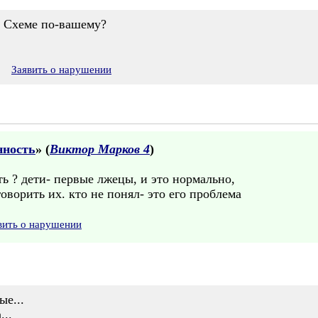
а Схеме по-вашему?
8
Заявить о нарушении
нность
» (
Виктор Марков 4
)
сть ? дети- первые лжецы, и это нормально,
оворить их. кто не понял- это его проблема
вить о нарушении
ые...
...