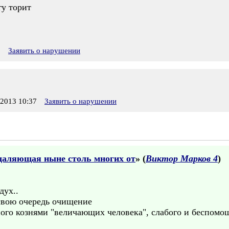
гу торит
8
Заявить о нарушении
2013 10:37
Заявить о нарушении
тдаляющая ныне столь многих от
» (
Виктор Марков 4
)
дух..
 свою очередь очищение
ого кознями "величающих человека", слабого и беспом