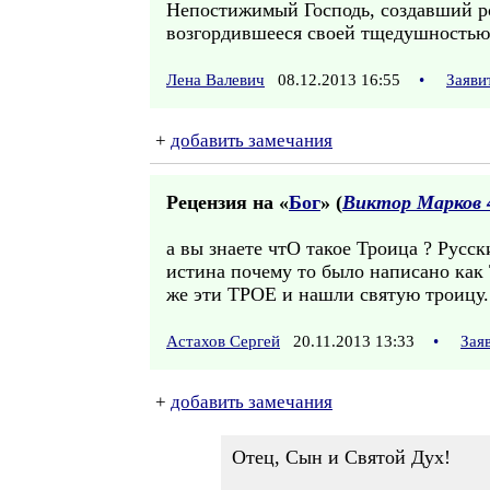
Непостижимый Господь, создавший ро
возгордившееся своей тщедушностью 
Лена Валевич
08.12.2013 16:55
•
Заяви
+
добавить замечания
Рецензия на «
Бог
» (
Виктор Марков 
а вы знаете чтО такое Троица ? Русс
истина почему то было написано как
же эти ТРОЕ и нашли святую троицу.
Астахов Сергей
20.11.2013 13:33
•
Зая
+
добавить замечания
Отец, Сын и Святой Дух!