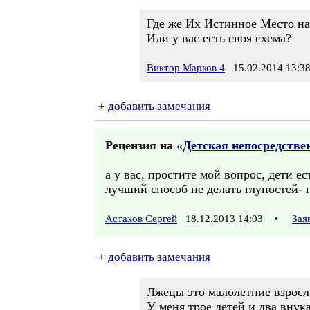
Где же Их Истинное Место н
Или у вас есть своя схема?
Виктор Марков 4
15.02.2014 13:3
+
добавить замечания
Рецензия на «
Детская непосредстве
а у вас, простите мой вопрос, дети е
лучший способ не делать глупостей- г
Астахов Сергей
18.12.2013 14:03
•
Зая
+
добавить замечания
Лжецы это малолетние взросл
У меня трое детей и два внука