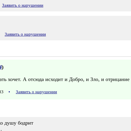
Заявить о нарушении
7
Заявить о нарушении
4
)
ать хочет. А отсюда исходит и Добро, и Зло, и отрицание 
:33
•
Заявить о нарушении
ко душу бодрит
…