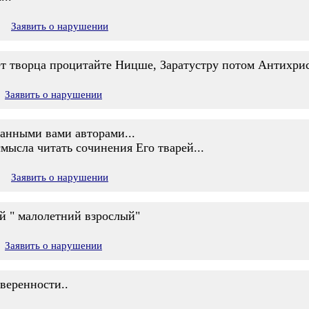
3
Заявить о нарушении
ет творца процитайте Ницше, Заратустру потом Антихрист
Заявить о нарушении
занными вами авторами...
смысла читать сочинения Его тварей...
8
Заявить о нарушении
ый " малолетний взрослый"
Заявить о нарушении
веренности..