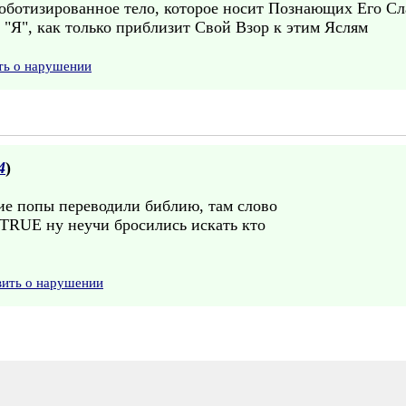
ботизированное тело, которое носит Познающих Его Сла
"Я", как только приблизит Свой Взор к этим Яслям
ть о нарушении
4
)
кие попы переводили библию, там слово
 TRUE ну неучи бросились искать кто
вить о нарушении