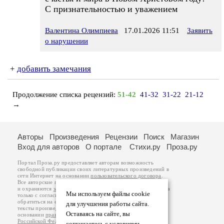
С признательностью и уважением
Валентина Олимпиева
17.01.2026 11:51
Заявить
о нарушении
+
добавить замечания
Продолжение списка рецензий:
51-42
41-32
31-22
21-12
→
Авторы
Произведения
Рецензии
Поиск
Магазин
Вход для авторов
О портале
Стихи.ру
Проза.ру
Портал Проза.ру предоставляет авторам возможность
свободной публикации своих литературных произведений в
сети Интернет на основании
пользовательского договора
.
Все авторские права на произведения принадлежат авторам
и охраняются
законом
. Перепечатка произведений возможна
Мы используем файлы cookie
только с согласия его автора, к которому вы можете
обратиться на его авторской странице. Ответственность за
для улучшения работы сайта.
тексты произведений авторы несут самостоятельно на
Оставаясь на сайте, вы
основании
правил публикации
и
законодательства
Российской Федерации
. Данные пользователей