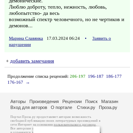
демонические.
Люблю доброту, тепло, нежность, любовь,
любопытство- да весь
возможный спектр человечного, но не чертиков и
демонов...
Марина Славянка
17.03.2024 06:24
•
Заявить о
нарушении
+
добавить замечания
Продолжение списка рецензий:
206-197
196-187
186-177
176-167
→
Авторы
Произведения
Рецензии
Поиск
Магазин
Вход для авторов
О портале
Стихи.ру
Проза.ру
Портал Проза.ру предоставляет авторам возможность
свободной публикации своих литературных произведений в
сети Интернет на основании
пользовательского договора
.
Все авторские права на произведения принадлежат авторам
и охраняются
законом
. Перепечатка произведений возможна