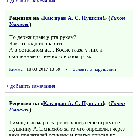
+
добавить замечания
Рецензия на «
Как прав А. С. Пушкин!
» (
Тихон
Умпелев
)
По держащими у рта рукам?
Как-то надо исправить.
А в остальном да... Косые глаза у них и
скошенные от вечного вранья рты.
Кимма
18.03.2017 13:59
•
Заявить о нарушении
+
добавить замечания
Рецензия на «
Как прав А. С. Пушкин!
» (
Тихон
Умпелев
)
Тихон,благодарю за речи ваши,а ещё огромное
Пушкину А.С.спасибо за то,что определил через
века предателей отчизны и кратко описал их