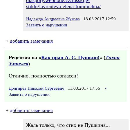
diaspory.webnode.cz/russkije-
stikhi/lavrenteva-elena-fominichna/
Надежда Андреевна Жукова
18.03.2017 12:59
Заявить о нарушении
+
добавить замечания
Рецензия на «
Как прав А. С. Пушкин!
» (
Тихон
Умпелев
)
Отлично, полностью согласен!
Долгирев Николай Сергеевич
11.03.2017 17:56
•
Заявить о нарушении
+
добавить замечания
Жаль только, что стих не Пушкина...