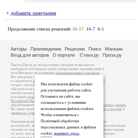
+
добавить замечания
Продолжение списка рецензий:
26-17
16-7
6-1
Авторы
Произведения
Рецензии
Поиск
Магазин
Вход для авторов
О портале
Стихи.ру
Проза.ру
Портал Проза.ру предоставляет авторам возможность
свободной публикации своих литературных произведений в
сети Интернет на основании
пользовательского договора
.
Все авторские права на произведения принадлежат авторам
и охраняются
законом
. Перепечатка произведений возможна
Мы используем файлы cookie
только с согласия его автора, к которому вы можете
обратиться на его авторской странице. Ответственность за
для улучшения работы сайта.
тексты произведений авторы несут самостоятельно на
Оставаясь на сайте, вы
основании
правил публикации
и
законодательства
Российской Федерации
. Данные пользователей
соглашаетесь с условиями
обрабатываются на основании
Политики обработки персональных данных
.
использования файлов cookies.
Вы также можете посмотреть более подробную
информацию о портале
и
связаться с администрацией
.
Чтобы ознакомиться с
Политикой обработки
Ежедневная аудитория портала Проза.ру – порядка 100 тысяч
посетителей, которые в общей сумме просматривают более полумиллиона
персональных данных и файлов
страниц по данным счетчика посещаемости, который расположен справа
cookie,
нажмите здесь
.
от этого текста. В каждой графе указано по две цифры: количество
просмотров и количество посетителей.