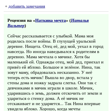
+
добавить замечания
Рецензия на «
Наткина мечта
» (
Наталья
Вальтер
)
Сейчас рассказывается с улыбкой. Мама моя
родилась после войны. В глухущей уральской
деревне. Нищета. Отец её, дед мой, уехал в город
навсегда. Но иногда наведывался к родителям в
деревню. Мама мечтала о мячике. Хотя бы
маленький ей. Однажды отец, мой дед, приехал и
привёз ей яблоко. Большое и зелёное. Нина, так
зовут маму, обрадовалась несказанно. У неё
теперь есть мячик! Вышла во двор, встала у
стены дома и ножку задрала слегка. Они так с
девчонками в мячик играли в школе. Мячик,
ударившись о земь, должен отскочить от земли и
удариться о стенку дома. А её мячик не
отскакивает и не ударяется... Так Нина впервые
увидела яблоко. Хорошо, когда мечты