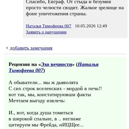
Спасибо, Евграф. От стыда и безумия
просто челюсти сводит. Жалкое зрелище на
фоне уничтожения страны.
Наталья Тимофеева 007
10.05.2026 12:49
Заявить о нарушении
+
добавить замечания
Рецензия на «
Эхо вечности
» (
Наталья
Тимофеева 007
)
А обыватели... мы ж дьяволята
С сих строк вселенских - мордой в печь!!
вот так, мы, констатируювши факты
Мечтаем выгоду извлечь:
И., вот, когда душа томиться
в широкой спальне, в .. неглиже
цитируем мы Фрейда, нИЦЩее...