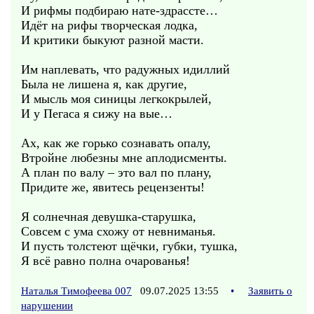
И рифмы подбираю нате-здрассте…
Идёт на рифы творческая лодка,
И критики быкуют разной масти.
Им наплевать, что радужных идиллий
Была не лишена я, как другие,
И мысль моя синицы легкокрылей,
И у Пегаса я сижу на вые…
Ах, как же горько сознавать опалу,
Втройне любезны мне аплодисменты.
А план по валу – это вал по плану,
Придите же, явитесь рецензенты!
Я солнечная девушка-старушка,
Совсем с ума схожу от невниманья.
И пусть толстеют щёчки, губки, тушка,
Я всё равно полна очарованья!
Наталья Тимофеева 007
09.07.2025 13:55
•
Заявить о
нарушении