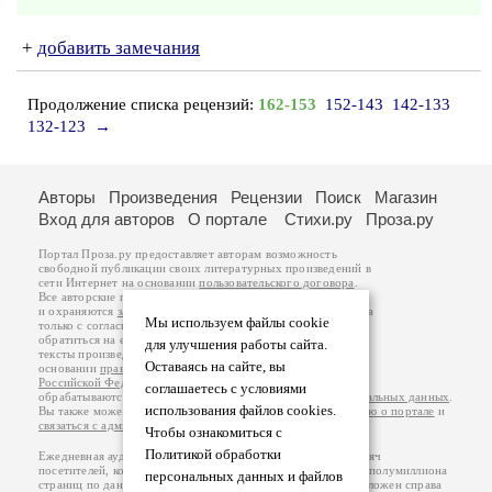
+
добавить замечания
Продолжение списка рецензий:
162-153
152-143
142-133
132-123
→
Авторы
Произведения
Рецензии
Поиск
Магазин
Вход для авторов
О портале
Стихи.ру
Проза.ру
Портал Проза.ру предоставляет авторам возможность
свободной публикации своих литературных произведений в
сети Интернет на основании
пользовательского договора
.
Все авторские права на произведения принадлежат авторам
и охраняются
законом
. Перепечатка произведений возможна
Мы используем файлы cookie
только с согласия его автора, к которому вы можете
обратиться на его авторской странице. Ответственность за
для улучшения работы сайта.
тексты произведений авторы несут самостоятельно на
Оставаясь на сайте, вы
основании
правил публикации
и
законодательства
Российской Федерации
. Данные пользователей
соглашаетесь с условиями
обрабатываются на основании
Политики обработки персональных данных
.
использования файлов cookies.
Вы также можете посмотреть более подробную
информацию о портале
и
связаться с администрацией
.
Чтобы ознакомиться с
Политикой обработки
Ежедневная аудитория портала Проза.ру – порядка 100 тысяч
посетителей, которые в общей сумме просматривают более полумиллиона
персональных данных и файлов
страниц по данным счетчика посещаемости, который расположен справа