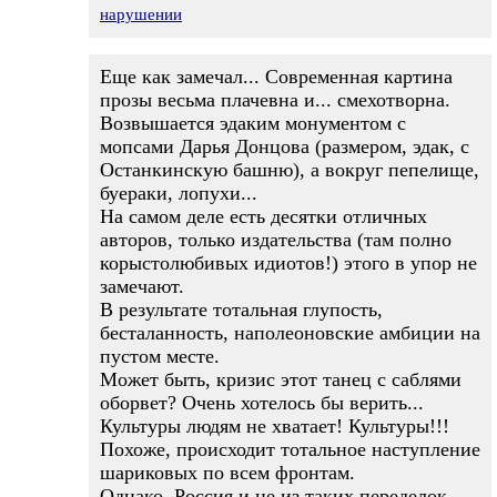
нарушении
Еще как замечал... Современная картина
прозы весьма плачевна и... смехотворна.
Возвышается эдаким монументом с
мопсами Дарья Донцова (размером, эдак, с
Останкинскую башню), а вокруг пепелище,
буераки, лопухи...
На самом деле есть десятки отличных
авторов, только издательства (там полно
корыстолюбивых идиотов!) этого в упор не
замечают.
В результате тотальная глупость,
бесталанность, наполеоновские амбиции на
пустом месте.
Может быть, кризис этот танец с саблями
оборвет? Очень хотелось бы верить...
Культуры людям не хватает! Культуры!!!
Похоже, происходит тотальное наступление
шариковых по всем фронтам.
Однако, Россия и не из таких переделок