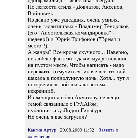
однофамильца - Вячеслава Пьецуха.
По легкости стиля - Довлатов, Аксенов,
Войнович.
Из давно уже ушедших, очень умных,
очень талантливых - Владимир Тендряков
(его "Апостольская командировка" -
шедевр!) и Юрий Трифонов ("Время и
место"!).
А жанры? Все кроме скучного... Наверно,
не люблю фэнтези, эдакое мудрствование
на пустом месте. Чтобы написать - надо
пережить, отмучиться, иначе все это вой
шакала в полнолунную ночь. Хотя... тут я
погорячился, вой шакала весьма
искренний.
Из женщин люблю Ахматову, ее вещи
темой связанные с ГУЛАГом,
публицистику Лидии Гинзбург.
Не очень я вас загрузил?
Кангин Артур
29.08.2009 11:52
Заявить о
нарушении