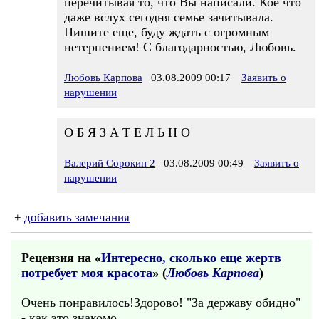
перечитывая то, что Вы написали. Кое что
даже вслух сегодня семье зачитывала.
Пишите еще, буду ждать с огромным
нетерпением! С благодарностью, Любовь.
Любовь Карпова
03.08.2009 00:17
Заявить о
нарушении
О Б Я З А Т Е Л Ь Н О
Валерий Сорокин 2
03.08.2009 00:49
Заявить о
нарушении
+
добавить замечания
Рецензия на «
Интересно, сколько еще жертв
потребует моя красота
» (
Любовь Карпова
)
Очень понравилось!Здорово! "За державу обидно"
- как это знакомо...