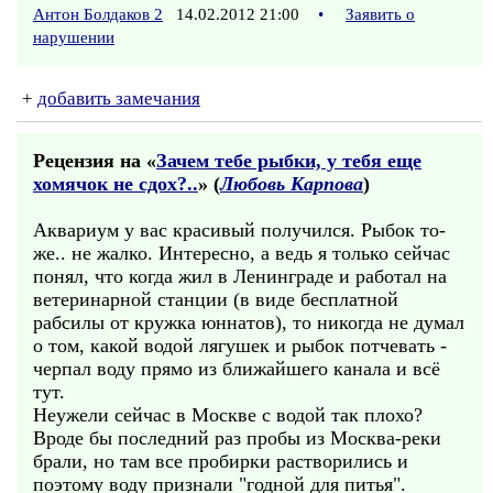
Антон Болдаков 2
14.02.2012 21:00
•
Заявить о
нарушении
+
добавить замечания
Рецензия на «
Зачем тебе рыбки, у тебя еще
хомячок не сдох?..
» (
Любовь Карпова
)
Аквариум у вас красивый получился. Рыбок то-
же.. не жалко. Интересно, а ведь я только сейчас
понял, что когда жил в Ленинграде и работал на
ветеринарной станции (в виде бесплатной
рабсилы от кружка юннатов), то никогда не думал
о том, какой водой лягушек и рыбок потчевать -
черпал воду прямо из ближайшего канала и всё
тут.
Неужели сейчас в Москве с водой так плохо?
Вроде бы последний раз пробы из Москва-реки
брали, но там все пробирки растворились и
поэтому воду признали "годной для питья".