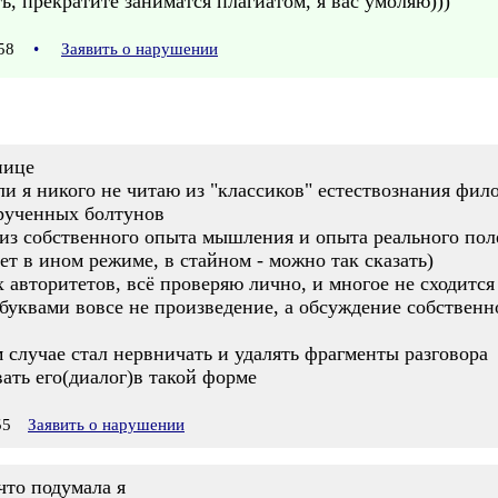
ь, прекратите заниматся плагиатом, я вас умоляю)))
:58
•
Заявить о нарушении
нице
ли я никого не читаю из "классиков" естествознания фи
крученных болтунов
из собственного опыта мышления и опыта реального пол
т в ином режиме, в стайном - можно так сказать)
авторитетов, всё проверяю лично, и многое не сходится 
 буквами вовсе не произведение, а обсуждение собственн
 случае стал нервничать и удалять фрагменты разговора
ать его(диалог)в такой форме
55
Заявить о нарушении
что подумала я