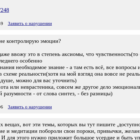
/248
59
Заявить о нарушении
я не контролирую эмоции?
 даже ввожу это в степень аксиомы, что чувственность(т
следнего особенно
нания необходимое знание - а там есть всё, все вопросы 
в схеме реальности(хотя на мой взгляд она вовсе не реаль
 душе, можно для вас уточнить)
иота или неврастеника, совсем же другое дело эмоциона
 разумности - от слова синтез, - без разницы)
06
Заявить о нарушении
их вещах, вот эти темы, которых вы тут пишите ,доступн
ие и медитации побороли свои пороки, привычки, желани
. И для этого нужно приложит большое усердие и быть уп