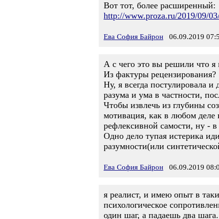
Вот тот, более расширенный:
http://www.proza.ru/2019/09/03
Ева София Байрон
06.09.2019 07:
А с чего это вы решили что 
Из фактуры рецензирования?
Ну, я всегда постулировала и
разума и ума в частности, по
Чтобы извлечь из глубины соз
мотивация, как в любом деле 
рефлексивной самости, ну - в
Одно дело тупая истерика ид
разумности(или синтетической
Ева София Байрон
06.09.2019 08:
я реалист, и имею опыт в так
психологическое сопротивлен
один шаг, а падаешь два шага