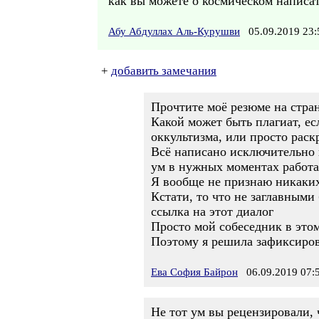
как вы можете о космическом написат
Абу Абдуллах Аль-Курушви
05.09.2019 23
+
добавить замечания
Прочтите моё резюме на стра
Какой может быть плагиат, ес
оккультизма, или просто рас
Всё написано исключительно 
ум в нужных моментах работае
Я вообще не признаю никаких 
Кстати, то что не заглавными
ссылка на этот диалог
Просто мой собеседник в этом
Поэтому я решила зафиксиров
Ева София Байрон
06.09.2019 07:
Не тот ум вы рецензировали, 