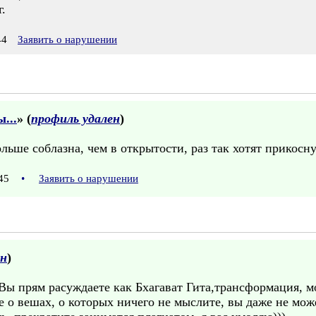
.
44
Заявить о нарушении
...
» (
профиль удален
)
ьше соблазна, чем в открытости, раз так хотят прикосну
:45
•
Заявить о нарушении
он
)
)Вы прям расуждаете как Бхагават Гита,трансформация, м
 о вешах, о которых ничего не мыслите, вы даже не мож