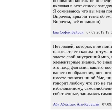
основании контактов посредст
включая в этот список загад
Я сомневаюсь что вы меня пон
Впрочем, вряд ли тезис об э
Впрочем, всё возможно)
Ева София Байрон
07.09.2019 19:
Нет людей, которых я не пони
называете его каким то тума
знаете свой внутренний мир, 
элементарные знание, то знал
это плод фантазия вашего вооб
вашего воображения, вот пото
имеете понятия ни об Уме, ни
говорит любому что это не та
избалованному, самовлюблен
собственные, занимаясь само
Абу Абдуллах Аль-Курушви
07.09.