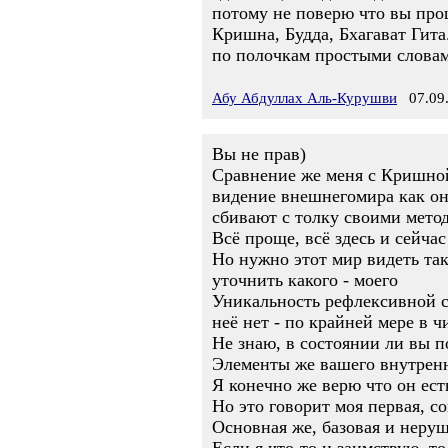
потому не поверю что вы про
Кришна, Будда, Бхагават Гита
по полочкам простыми словам
Абу Абдуллах Аль-Курушви
07.09.
Вы не прав)
Сравнение же меня с Кришной 
видение внешнегомира как он
сбивают с толку своими мето
Всё проще, всё здесь и сейчас
Но нужно этот мир видеть так
уточнить какого - моего
Уникальность рефлексивной с
неё нет - по крайней мере в
Не знаю, в состоянии ли вы п
Элементы же вашего внутренн
Я конечно же верю что он ест
Но это говорит моя первая, с
Основная же, базовая и неруш