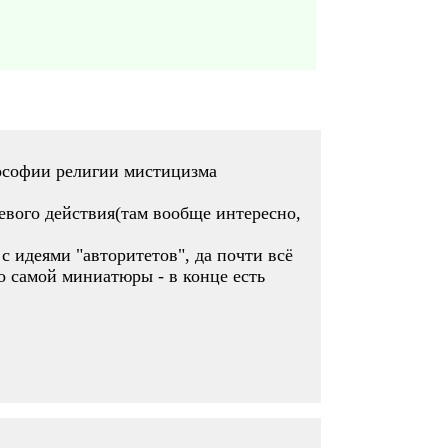
лософии религии мистицизма
евого действия(там вообще интересно,
с идеями "авторитетов", да почти всё
о самой миниатюры - в конце есть