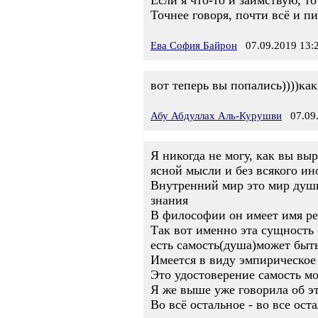
Если я что-то и заимствую, то
Точнее говоря, почти всё и пи
Ева София Байрон
07.09.2019 13:
вот теперь вы попались))))ка
Абу Абдуллах Аль-Курушви
07.09.
Я никогда не могу, как вы вы
ясной мысли и без всякого ино
Внутренний мир это мир души
знания
В философии он имеет имя ре
Так вот именно эта сущность 
есть самость(душа)может быть
Имеется в виду эмпирическое
Это удостоверение самость мо
Я же выше уже говорила об э
Во всё остальное - во все о