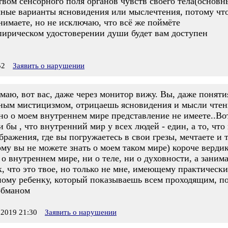
вом сенсорного поля органов чувств своего тела(основные
очные варианты ясновидения или мыслечтения, потому что
имаете, но не исключаю, что всё же поймёте
мпирическом удостоверении души будет вам доступен
52
Заявить о нарушении
маю, вот вас, даже через монитор вижу. Вы, даже поняти
нным мистицизмом, отрицаешь ясновидения и мысли чтен
но о моем внутреннем мире представление не имеете..Во
и бы , что внутренний мир у всех людей - един, а то, чт
ражения, где вы погружаетесь в свои грезы, мечтаете и т
му вы не можете знать о моем таком мире) короче вердикт
 о внутреннем мире, ни о теле, ни о духовности, а зани
к, что это твое, но только не мне, имеющему практически
ному ребенку, который показываешь всем проходящим, п
обманом
2019 21:30
Заявить о нарушении