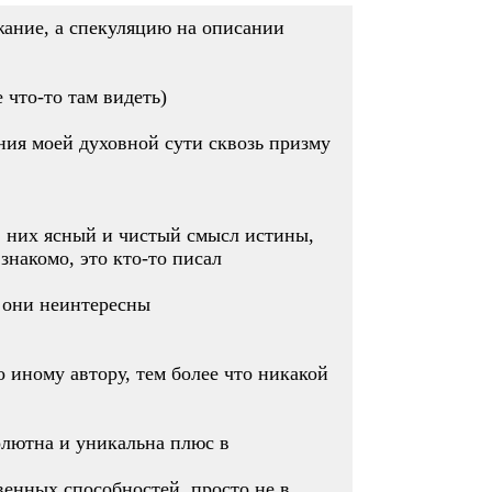
ание, а спекуляцию на описании
 что-то там видеть)
ния моей духовной сути сквозь призму
 в них ясный и чистый смысл истины,
знакомо, это кто-то писал
е они неинтересны
 иному автору, тем более что никакой
солютна и уникальна плюс в
венных способностей, просто не в