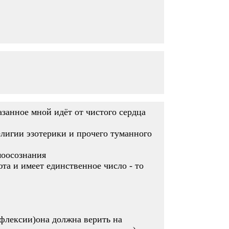
азанное мной идёт от чистого сердца
лигии эзотерики и прочего туманного
моосознания
юта и имеет единственное число - то
ефлексии)она должна верить на