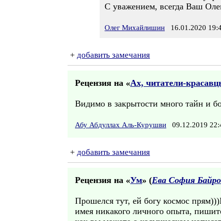
С уважением, всегда Ваш Олег
Олег Михайлишин
16.01.2020 19:
+
добавить замечания
Рецензия на «
Ах, читатели-красавцы
Видимо в закрытости много тайн и бол
Абу Абдуллах Аль-Курушви
09.12.2019 22
+
добавить замечания
Рецензия на «
Ум
» (
Ева София Байр
Прошелся тут, ей богу космос прям))
имея никакого личного опыта, пишите