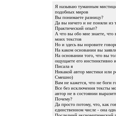
Я называю туманным мистициз
подобных миров
Вы понимаете разницу?
Да вы ничего и не поняли из т
Практический опыт?
А что вы обо мне знаете, что
моих текстов
Но и здесь вы норовите говор
На каком основании вы заявля
На основании того, что вы то
ощущаете его инстинктивно и 
Писала я
Никакой автор мистики или ре
Смешно)
Вам не кажется, что не боги 
Все без исключения тексты м
автор не в состоянии выразит
Почему?
Да просто потому, что, как г
единственном числе - она одн
Последний аксиоматический по