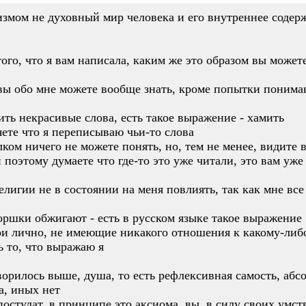
мом не духовный мир человека и его внутреннее содерж
ого, что я вам написала, каким же это образом вы можете
 вы обо мне можете вообще знать, кроме попытки понима
ить некрасивые слова, есть такое выражение - хамить
ете что я переписываю чьи-то слова
лком ничего не можете понять, но, тем не менее, видите
поэтому думаете что где-то это уже читали, это вам уже 
лигии не в состоянии на меня повлиять, так как мне вс
горшки обжигают - есть в русском языке такое выражение
ои лично, не имеющие никакого отношения к какому-либо
ь то, что выражаю я
оворилось выше, душа, то есть рефлексивная самость, аб
а, иных нет
стулат, в принципе это аксиома, вы, в силу своих умст