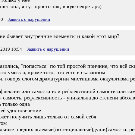
 только у неё
шет она, я тут просто так, вроде секретаря)
20
Заявить о нарушении
кие бывает внутренние элементы и какой этот мир?
2019 18:54
Заявить о нарушении
разились, "попасться" по той простой причине, что всё ск
го умысла, кроме того, что есть в сказанном
, говоря слогом драматургии мистицизма оккультизма ре
флексии или самости или рефлексивной самости или са
- самость, рефлексивность - уникальна до степени абсол
 только одна
 её удостоверение
жет получить лишь только от самой себя
том
стальные предполагаемые(потенциальные)души(самости, р