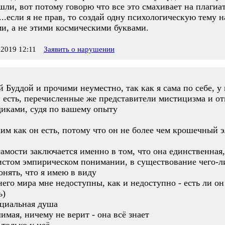
шли, вот потому говорю что все это смахивает на плаги
...если я не прав, то создай одну психологическую тему 
и, а не этими космическими буквами.
2019 12:11
Заявить о нарушении
Буддой и прочими неуместно, так как я сама по себе, у 
 есть, перечисленные же представители мистицизма и о
диками, судя по вашему опыту
им как он есть, потому что он не более чем крошечный 
амости заключается именно в том, что она единственная,
 чистом эмпирическом понимании, в существование чего-
онять, что я имею в виду
его мира мне недоступны, как и недоступно - есть ли о
ь)
оциальная душа
имая, ничему не верит - она всё знает