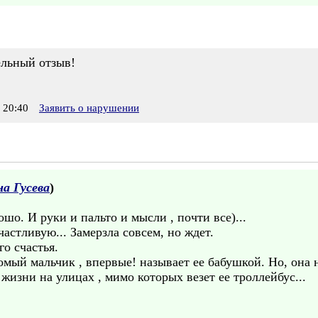
ельный отзыв!
 20:40
Заявить о нарушении
а Гусева
)
шо. И руки и пальто и мысли , почти все)...
астливую... Замерзла совсем, но ждет.
го счастья.
омый мальчик , впервые! называет ее бабушкой. Но, она н
жизни на улицах , мимо которых везет ее троллейбус...