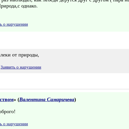
рирода,с однако.
ть о нарушении
алеки от природы,
Заявить о нарушении
тством
» (
Валентина Самаричева
)
оброго!
ть о нарушении