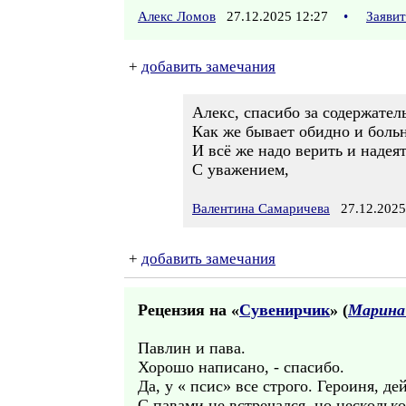
Алекс Ломов
27.12.2025 12:27
•
Заяви
+
добавить замечания
Алекс, спасибо за содержател
Как же бывает обидно и больн
И всё же надо верить и надеят
С уважением,
Валентина Самаричева
27.12.2025
+
добавить замечания
Рецензия на «
Сувенирчик
» (
Марина
Павлин и пава.
Хорошо написано, - спасибо.
Да, у « псис» все строго. Героиня, де
С павами не встречался, но несколько 