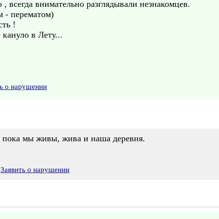
 , всегда внимательно разглядывали незнакомцев.
м - перематом)
ть !
 кануло в Лету...
ь о нарушении
и пока мы живы, жива и наша деревня.
Заявить о нарушении