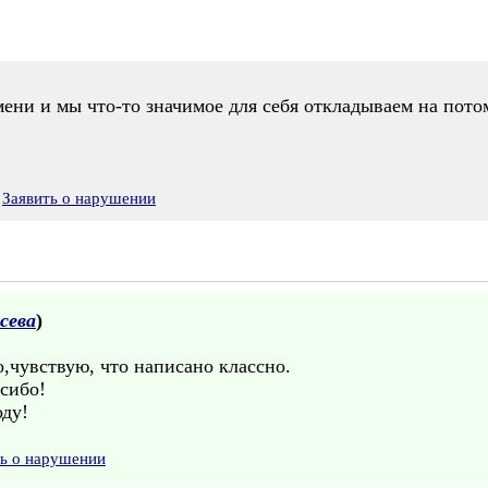
мени и мы что-то значимое для себя откладываем на потом
Заявить о нарушении
сева
)
о,чувствую, что написано классно.
асибо!
оду!
ть о нарушении