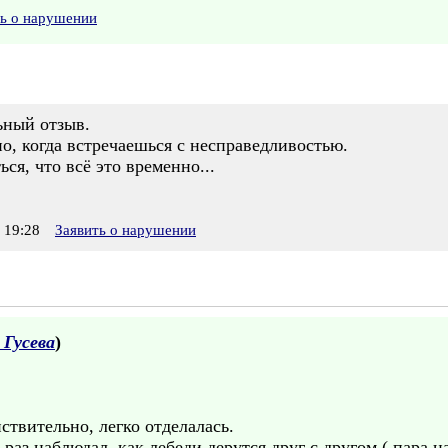
ть о нарушении
ьный отзыв.
о, когда встречаешься с несправедливостью.
ься, что всё это временно...
 19:28
Заявить о нарушении
 Гусева
)
йствительно, легко отделалась.
раз наблюдал, как лебеди дерутся друг с другом ( пара на