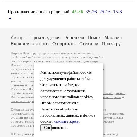
Продолжение списка рецензий:
45-36
35-26
25-16
15-6
→
Авторы
Произведения
Рецензии
Поиск
Магазин
Вход для авторов
О портале
Стихи.ру
Проза.ру
Портал Проза.ру предоставляет авторам возможность
свободной публикации своих литературных произведений в
сети Интернет на основании
пользовательского договора
.
Все авторские права на произведения принадлежат авторам
и охраняются
законом
. Перепечатка произведений возможна
Мы используем файлы cookie
только с согласия его автора, к которому вы можете
обратиться на его авторской странице. Ответственность за
для улучшения работы сайта.
тексты произведений авторы несут самостоятельно на
Оставаясь на сайте, вы
основании
правил публикации
и
законодательства
Российской Федерации
. Данные пользователей
соглашаетесь с условиями
обрабатываются на основании
Политики обработки персональных данных
.
использования файлов cookies.
Вы также можете посмотреть более подробную
информацию о портале
и
связаться с администрацией
.
Чтобы ознакомиться с
Политикой обработки
Ежедневная аудитория портала Проза.ру – порядка 100 тысяч
посетителей, которые в общей сумме просматривают более полумиллиона
персональных данных и файлов
страниц по данным счетчика посещаемости, который расположен справа
cookie,
нажмите здесь
.
от этого текста. В каждой графе указано по две цифры: количество
просмотров и количество посетителей.
Соглашаюсь
© Все права принадлежат авторам, 2000-2026. Портал работает под