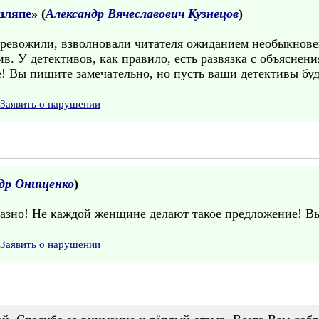
шляпе
» (
Александр Вячеславович Кузнецов
)
стревожили, взволновали читателя ожиданием необыкнове
ив. У детективов, как правило, есть развязка с объяснен
ие! Вы пишите замечательно, но пусть ваши детективы бу
Заявить о нарушении
ндр Онищенко
)
разно! Не каждой женщине делают такое предложение! Вы
Заявить о нарушении