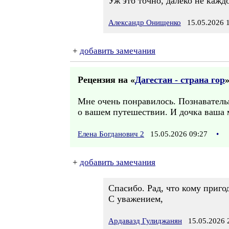
Уж это точно, далеко не кажд
Александр Онищенко
15.05.2026 1
+
добавить замечания
Рецензия на «
Дагестан - страна гор
»
Мне очень понравилось. Познавательн
о вашем путешествии. И дочка ваша м
Елена Богданович 2
15.05.2026 09:27
•
+
добавить замечания
Спасибо. Рад, что кому пригод
С уважением,
Ардавазд Гулиджанян
15.05.2026 