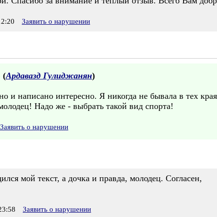
ой. Спасибо за внимание и тёплый отзыв. Всего Вам добр
2:20
Заявить о нарушении
 (
Ардавазд Гулиджанян
)
о и написано интересно. Я никогда не бывала в тех края
олодец! Надо же - выбрать такой вид спорта!
Заявить о нарушении
ился мой текст, а дочка и правда, молодец. Согласен,
23:58
Заявить о нарушении