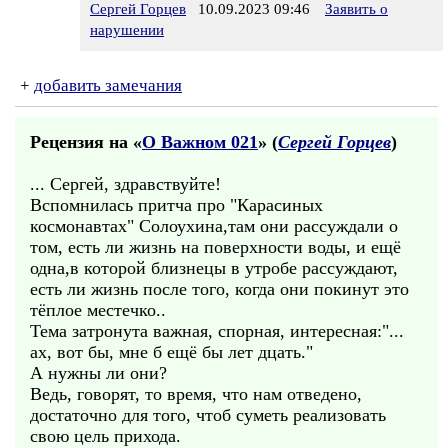
Сергей Горцев
10.09.2023 09:46
Заявить о
нарушении
+
добавить замечания
Рецензия на «
О Важном 021
» (
Сергей Горцев
)
... Сергей, здравствуйте!
Вспомнилась притча про "Карасиных
космонавтах" Солоухина,там они рассуждали о
том, есть ли жизнь на поверхности воды, и ещё
одна,в которой близнецы в утробе рассуждают,
есть ли жизнь после того, когда они покинут это
тёплое местечко..
Тема затронута важная, спорная, интересная:"...
ах, вот бы, мне б ещё бы лет дцать."
А нужны ли они?
Ведь, говорят, то время, что нам отведено,
достаточно для того, чтоб суметь реализовать
свою цель прихода.