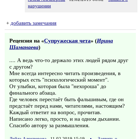
нарушении
+
добавить замечания
Рецензия на «
Супружеская чета
» (
Ирина
Шаманаева
)
.... А ведь что-то держало этих людей рядом друг
с другом?
Мне всегда интересно читать произведения, в
которых есть "психологический момент".
От улыбки, которая была "нехороша" до
финального абзаца.
Где человек перестаёт быть фальшивым, где он
предстаёт перед нами, читателями, настоящим?
Каждый ответит на вопрос, прочитав.
Написано легко, просто, и на одном дыхании.
Спасибо автору за размышления.
Лейла Алекперова
11.02.2019 15:19
•
Заявить о