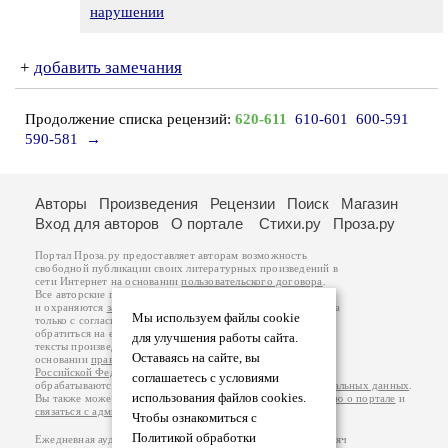
нарушении
+
добавить замечания
Продолжение списка рецензий:
620-611
610-601
600-591
590-581
→
Авторы
Произведения
Рецензии
Поиск
Магазин
Вход для авторов
О портале
Стихи.ру
Проза.ру
Портал Проза.ру предоставляет авторам возможность
свободной публикации своих литературных произведений в
сети Интернет на основании
пользовательского договора
.
Все авторские права на произведения принадлежат авторам
и охраняются
законом
. Перепечатка произведений возможна
Мы используем файлы cookie
только с согласия его автора, к которому вы можете
обратиться на его авторской странице. Ответственность за
для улучшения работы сайта.
тексты произведений авторы несут самостоятельно на
Оставаясь на сайте, вы
основании
правил публикации
и
законодательства
Российской Федерации
. Данные пользователей
соглашаетесь с условиями
обрабатываются на основании
Политики обработки персональных данных
.
использования файлов cookies.
Вы также можете посмотреть более подробную
информацию о портале
и
связаться с администрацией
.
Чтобы ознакомиться с
Политикой обработки
Ежедневная аудитория портала Проза.ру – порядка 100 тысяч