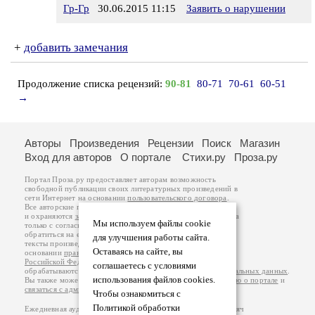
Гр-Гр
30.06.2015 11:15
Заявить о нарушении
+
добавить замечания
Продолжение списка рецензий:
90-81
80-71
70-61
60-51
→
Авторы
Произведения
Рецензии
Поиск
Магазин
Вход для авторов
О портале
Стихи.ру
Проза.ру
Портал Проза.ру предоставляет авторам возможность
свободной публикации своих литературных произведений в
сети Интернет на основании
пользовательского договора
.
Все авторские права на произведения принадлежат авторам
и охраняются
законом
. Перепечатка произведений возможна
Мы используем файлы cookie
только с согласия его автора, к которому вы можете
обратиться на его авторской странице. Ответственность за
для улучшения работы сайта.
тексты произведений авторы несут самостоятельно на
Оставаясь на сайте, вы
основании
правил публикации
и
законодательства
Российской Федерации
. Данные пользователей
соглашаетесь с условиями
обрабатываются на основании
Политики обработки персональных данных
.
использования файлов cookies.
Вы также можете посмотреть более подробную
информацию о портале
и
связаться с администрацией
.
Чтобы ознакомиться с
Политикой обработки
Ежедневная аудитория портала Проза.ру – порядка 100 тысяч