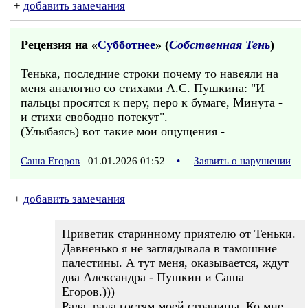
+
добавить замечания
Рецензия на «
Субботнее
» (
Собственная Тень
)
Тенька, последние строки почему то навеяли на
меня аналогию со стихами А.С. Пушкина: "И
пальцы просятся к перу, перо к бумаге, Минута -
и стихи свободно потекут".
(Улыбаясь) вот такие мои ощущения -
Саша Егоров
01.01.2026 01:52
•
Заявить о нарушении
+
добавить замечания
Приветик старинному приятелю от Теньки.
Давненько я не заглядывала в тамошние
палестины. А тут меня, оказывается, ждут
два Александра - Пушкин и Саша
Егоров.)))
Рада, рада гостям моей страницы. Ко мне