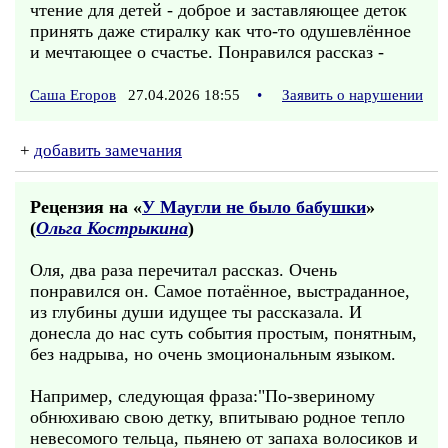
чтение для детей - доброе и заставляющее деток
принять даже стиралку как что-то одушевлённое
и мечтающее о счастье. Понравился рассказ -
Саша Егоров
27.04.2026 18:55
•
Заявить о нарушении
+
добавить замечания
Рецензия на «
У Маугли не было бабушки
»
(
Ольга Кострыкина
)
Оля, два раза перечитал рассказ. Очень
понравился он. Самое потаённое, выстраданное,
из глубины души идущее ты рассказала. И
донесла до нас суть события простым, понятным,
без надрыва, но очень змоциональным языком.
Например, следующая фраза:"По-звериному
обнюхиваю свою детку, впитываю родное тепло
невесомого тельца, пьянею от запаха волосиков и