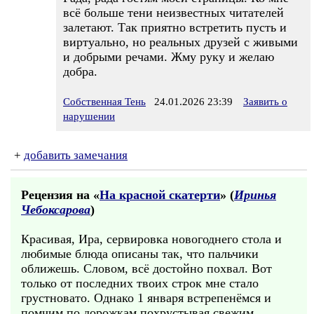
всё больше тени неизвестных читателей
залетают. Так приятно встретить пусть и
виртуально, но реальных друзей с живыми
и добрыми речами. Жму руку и желаю
добра.
Собственная Тень
24.01.2026 23:39
Заявить о
нарушении
+
добавить замечания
Рецензия на «
На красной скатерти
» (
Иринья
Чебоксарова
)
Красивая, Ира, сервировка новогоднего стола и
любимые блюда описаны так, что пальчики
оближешь. Словом, всё достойно похвал. Вот
только от последних твоих строк мне стало
грустновато. Однако 1 января встрепенёмся и
помчим по дорожкам похрустывая свежим