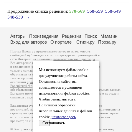
Продолжение списка рецензий:
578-569
568-559
558-549
548-539
→
Авторы
Произведения
Рецензии
Поиск
Магазин
Вход для авторов
О портале
Стихи.ру
Проза.ру
Портал Проза.ру предоставляет авторам возможность
свободной публикации своих литературных произведений в
сети Интернет на основании
пользовательского договора
.
Все авторские права на произведения принадлежат авторам
и охраняются
законом
. Перепечатка произведений возможна
Мы используем файлы cookie
только с согласия его автора, к которому вы можете
обратиться на его авторской странице. Ответственность за
для улучшения работы сайта.
тексты произведений авторы несут самостоятельно на
Оставаясь на сайте, вы
основании
правил публикации
и
законодательства
Российской Федерации
. Данные пользователей
соглашаетесь с условиями
обрабатываются на основании
Политики обработки персональных данных
.
использования файлов cookies.
Вы также можете посмотреть более подробную
информацию о портале
и
связаться с администрацией
.
Чтобы ознакомиться с
Политикой обработки
Ежедневная аудитория портала Проза.ру – порядка 100 тысяч
посетителей, которые в общей сумме просматривают более полумиллиона
персональных данных и файлов
страниц по данным счетчика посещаемости, который расположен справа
cookie,
нажмите здесь
.
от этого текста. В каждой графе указано по две цифры: количество
просмотров и количество посетителей.
Соглашаюсь
© Все права принадлежат авторам, 2000-2026. Портал работает под