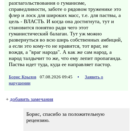
разглагольствования о гуманизме,
справедливости, заботе о рядовом труженике это
флер и лоск для широких масс, т.е. для паствы, а
цель - ВЛАСТЬ. И когда она достигнута, тут и
становится понятно ради чего этот
гуманистический балаган. Тут уж можно
развернуться во всю ширь собственных амбиций,
а если это кому-то не нравится, тот враг, не
вождя, а "враг народа". А как же сам народ, а
народ талдычит то же, что ему лепит пропаганда.
Паства идет туда, куда ее направляет пастор.
Борис Крылов
07.08.2026 09:45
•
Заявить о
нарушении
+
добавить замечания
Борис, спасибо за положительную
рецензию.