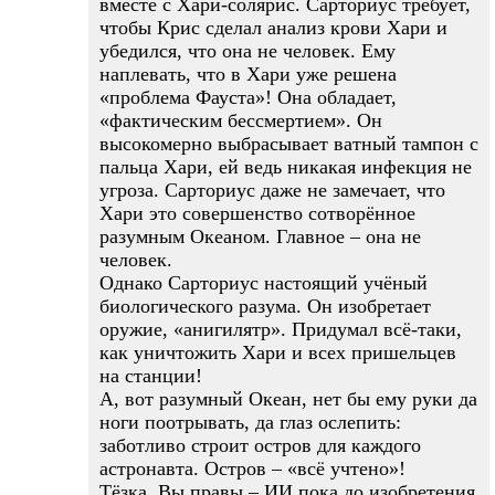
вместе с Хари-солярис. Сарториус требует,
чтобы Крис сделал анализ крови Хари и
убедился, что она не человек. Ему
наплевать, что в Хари уже решена
«проблема Фауста»! Она обладает,
«фактическим бессмертием». Он
высокомерно выбрасывает ватный тампон с
пальца Хари, ей ведь никакая инфекция не
угроза. Сарториус даже не замечает, что
Хари это совершенство сотворённое
разумным Океаном. Главное – она не
человек.
Однако Сарториус настоящий учёный
биологического разума. Он изобретает
оружие, «анигилятр». Придумал всё-таки,
как уничтожить Хари и всех пришельцев
на станции!
А, вот разумный Океан, нет бы ему руки да
ноги поотрывать, да глаз ослепить:
заботливо строит остров для каждого
астронавта. Остров – «всё учтено»!
Тёзка, Вы правы – ИИ пока до изобретения