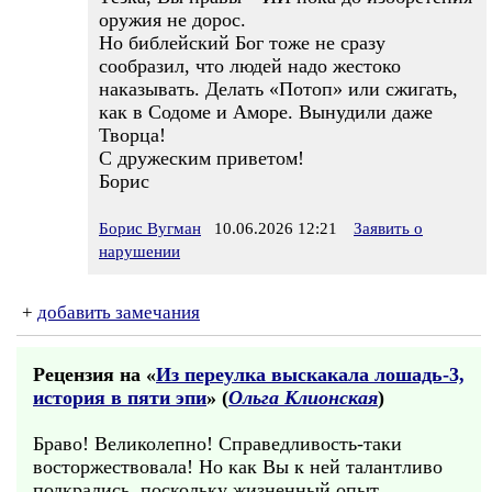
оружия не дорос.
Но библейский Бог тоже не сразу
сообразил, что людей надо жестоко
наказывать. Делать «Потоп» или сжигать,
как в Содоме и Аморе. Вынудили даже
Творца!
С дружеским приветом!
Борис
Борис Вугман
10.06.2026 12:21
Заявить о
нарушении
+
добавить замечания
Рецензия на «
Из переулка выскакала лошадь-3,
история в пяти эпи
» (
Ольга Клионская
)
Браво! Великолепно! Справедливость-таки
восторжествовала! Но как Вы к ней талантливо
подкрались, поскольку жизненный опыт