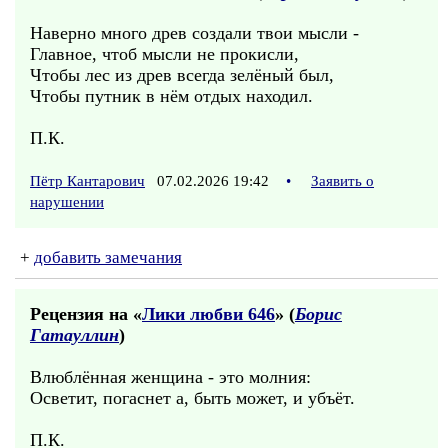
Наверно много древ создали твои мысли -
Главное, чтоб мысли не прокисли,
Чтобы лес из древ всегда зелёный был,
Чтобы путник в нём отдых находил.
П.К.
Пётр Кантарович
07.02.2026 19:42
•
Заявить о
нарушении
+
добавить замечания
Рецензия на «
Лики любви 646
» (
Борис
Гатауллин
)
Влюблённая женщина - это молния:
Осветит, погаснет а, быть может, и убъёт.
П.К.