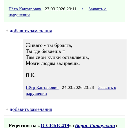
Пётр Кантарович
23.03.2026 23:11
•
Заявить о
нарушении
+
добавить замечания
Живаго - ты бродяга,
Ты где бываешь =
Там свои куцки оставляешь,
Мозги людям за.ираешь.
П.К.
Пётр Кантарович
24.03.2026 23:28
Заявить о
нарушении
+
добавить замечания
Рецензия на «
О СЕБЕ 419
» (
Борис Гатауллин
)