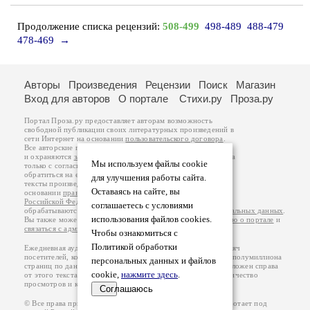
Продолжение списка рецензий:
508-499
498-489
488-479
478-469
→
Авторы
Произведения
Рецензии
Поиск
Магазин
Вход для авторов
О портале
Стихи.ру
Проза.ру
Портал Проза.ру предоставляет авторам возможность
свободной публикации своих литературных произведений в
сети Интернет на основании
пользовательского договора
.
Все авторские права на произведения принадлежат авторам
и охраняются
законом
. Перепечатка произведений возможна
Мы используем файлы cookie
только с согласия его автора, к которому вы можете
обратиться на его авторской странице. Ответственность за
для улучшения работы сайта.
тексты произведений авторы несут самостоятельно на
Оставаясь на сайте, вы
основании
правил публикации
и
законодательства
Российской Федерации
. Данные пользователей
соглашаетесь с условиями
обрабатываются на основании
Политики обработки персональных данных
.
использования файлов cookies.
Вы также можете посмотреть более подробную
информацию о портале
и
связаться с администрацией
.
Чтобы ознакомиться с
Политикой обработки
Ежедневная аудитория портала Проза.ру – порядка 100 тысяч
посетителей, которые в общей сумме просматривают более полумиллиона
персональных данных и файлов
страниц по данным счетчика посещаемости, который расположен справа
cookie,
нажмите здесь
.
от этого текста. В каждой графе указано по две цифры: количество
просмотров и количество посетителей.
Соглашаюсь
© Все права принадлежат авторам, 2000-2026. Портал работает под