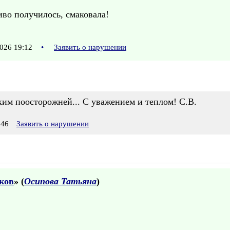
во получилось, смаковала!
026 19:12
•
Заявить о нарушении
дким поосторожней... С уважением и теплом! С.В.
:46
Заявить о нарушении
еков
» (
Осипова Татьяна
)