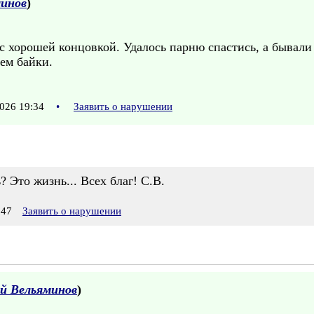
минов
)
с хорошей концовкой. Удалось парню спастись, а бывали 
ем байки.
026 19:34
•
Заявить о нарушении
? Это жизнь... Всех благ! С.В.
:47
Заявить о нарушении
ей Вельяминов
)