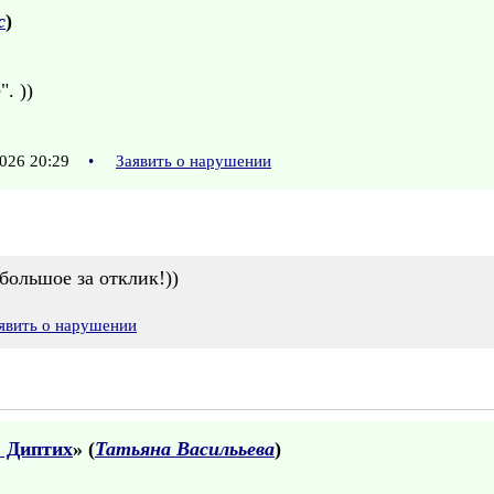
с
)
. ))
026 20:29
•
Заявить о нарушении
большое за отклик!))
явить о нарушении
. Диптих
» (
Татьяна Василььева
)