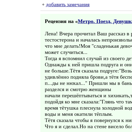
+
добавить замечания
Рецензия на «
Метро. Поезд. Девушк
Лена! Вчера прочитал Ваш рассказ в 
тестостерона и началась непроизволь
что мне делать!Моя "сладенькая дево
может случиться...
Тогда я вспомнил случай из своего де
Однажды к ней пришла подруга и они
не больше.Тётя сказала подруге:"Возь
удивлённо подняла брови,а тётя бесп
п...ды не нюхал..." Пришли мы в бан
разделся и смотрю женщины
начали перешёптываться и хихикать,т
подойдя ко мне сказала:"Глянь что там
время тётушка плеснула холодной во
воды и меня окатили тёплым.
Тётя сказала чтобы я повернулся к н
Что я и сделал.Но на стене висело б