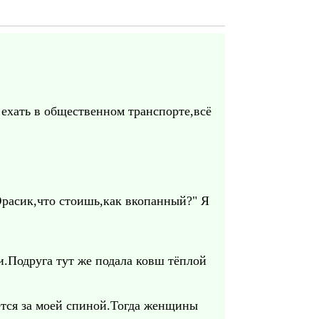
 ехать в общественном транспорте,всё
Юрасик,что стоишь,как вкопанный?" Я
и.Подруга тут же подала ковш тёплой
ается за моей спиной.Тогда женщины