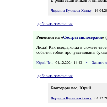
В ряды защитников и оппозици
Людмила Куликова-Хынку
16.04.20
+
добавить замечания
Рецензия на «
Сёстры милосердия
» (
Люда! Как всегда,когда в сюжете тво
события тобой прочувствованы буквал
Юрий Чен
04.12.2024 14:43
•
Заявить 
+
добавить замечания
Благодарю вас, Юрий.
Людмила Куликова-Хынку
04.12.20