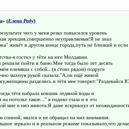
а
» (
Елена Раду
)
результате чего у меня резко повысился уровень
ная эрекция,совершенно неуправляемая!Я не знал
чка" живёт в другом конце города,путь не близкий и если
тства-я гостил у тёти на юге Молдавии.
 решили пойти в баню.Мне тогда было лет десять
мём племяша с собой...(я стоял рядом) подруга
ечно махнув рукой сказала:"А,он ещё живой
ьку,женщины разделись и тётя мне говорит:"Раздевайся 
огда тётя набрала ковшик ледяной воды и
 на потолке такое..." я поднял глаза и в это
дой мне в низ живота.Я даже вскрикнул от неожиданност
им спиной, мылся и не обращал на них внимания.
ольшое зеркало и в реальном режиме показывало,что дел