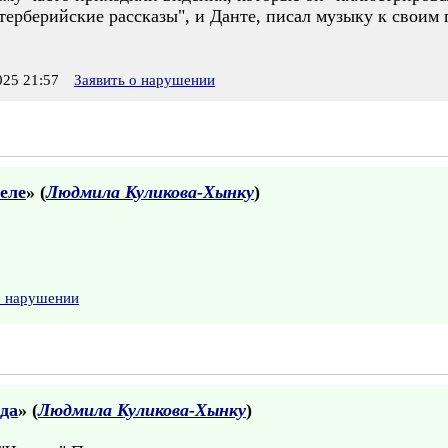
терберийские рассказы", и Данте, писал музыку к своим 
25 21:57
Заявить о нарушении
еле
» (
Людмила Куликова-Хынку
)
о нарушении
рда
» (
Людмила Куликова-Хынку
)