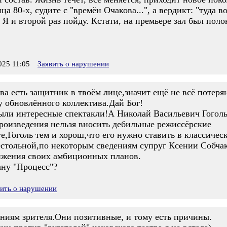
ца 80-х, судите с "времён Очакова...", а вердикт: "туда 
 Я и второй раз пойду. Кстати, на премьере зал был поло
25 11:05
Заявить о нарушении
ова есть защитник в твоём лице,значит ещё не всё потеря
 обновлённого коллектива.Дай Бог!
ыли интересные спектакли!А Николай Васильевич Гоголь
произведения нельзя вносить дебильные режиссёрские
сте,Гоголь тем и хорош,что его нужно ставить в классиче
стольной,по некоторым сведениям супруг Ксении Собчак
тижения своих амбиционных планов.
ану "Процесс"?
вить о нарушении
ениям зрителя.Они позитивные, и тому есть причины.