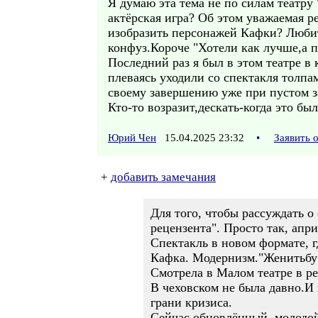
Я думаю эта тема не по силам театру
актёрская игра? Об этом уважаемая р
изобразить персонажей Кафки? Любит
конфуз.Короче "Хотели как лучше,а по
Последний раз я был в этом театре в
плеваясь уходили со спектакля толпа
своему завершению уже при пустом за
Кто-то возразит,дескать-когда это б
Юрий Чен
15.04.2025 23:32
•
Заявить 
+
добавить замечания
Для того, чтобы рассуждать о
рецензента". Просто так, апр
Спектакль в новом формате, г
Кафка. Модернизм."Женитьбу" 
Смотрела в Малом театре в р
В чеховском не была давно.И 
грани кризиса.
Сейчас обновлённый, молодой 