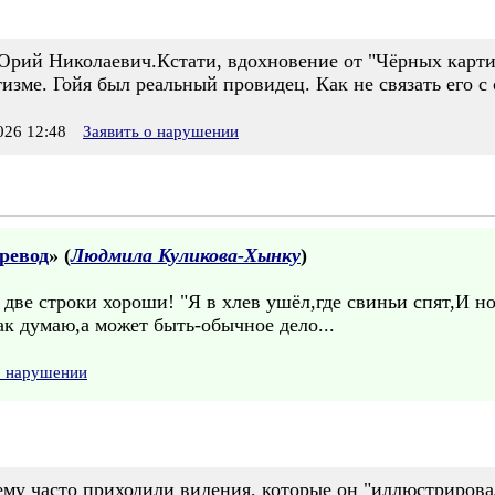
Юрий Николаевич.Кстати, вдохновение от "Чёрных карт
изме. Гойя был реальный провидец. Как не связать его с
26 12:48
Заявить о нарушении
еревод
» (
Людмила Куликова-Хынку
)
 две строки хороши! "Я в хлев ушёл,где свиньи спят,И н
к думаю,а может быть-обычное дело...
о нарушении
ему часто приходили видения, которые он "иллюстрировал