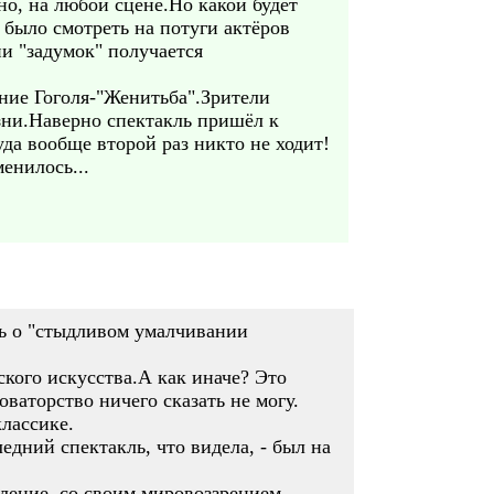
но, на любой сцене.Но какой будет
 было смотреть на потуги актёров
и "задумок" получается
ение Гоголя-"Женитьба".Зрители
изни.Наверно спектакль пришёл к
уда вообще второй раз никто не ходит!
енилось...
ать о "стыдливом умалчивании
ского искусства.А как иначе? Это
ваторство ничего сказать не могу.
лассике.
дний спектакль, что видела, - был на
оление, со своим мировоззрением,