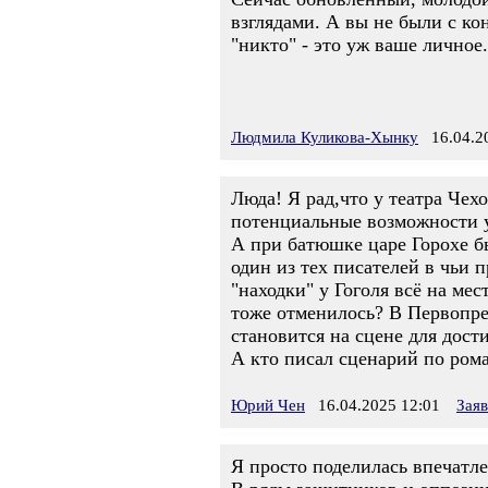
взглядами. А вы не были с кон
"никто" - это уж ваше личное.
Людмила Куликова-Хынку
16.04.20
Люда! Я рад,что у театра Чех
потенциальные возможности у
А при батюшке царе Горохе б
один из тех писателей в чьи 
"находки" у Гоголя всё на ме
тоже отменилось? В Первопре
становится на сцене для дос
А кто писал сценарий по ром
Юрий Чен
16.04.2025 12:01
Зая
Я просто поделилась впечатл