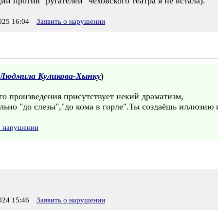
и против "ругателей" чеховского театра я не встала).
25 16:04
Заявить о нарушении
Людмила Куликова-Хынку
)
его произведения присутствует некий драматизм,
ьно "до слезы","до кома в горле".Ты создаёшь иллюзию 
о нарушении
24 15:46
Заявить о нарушении