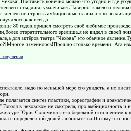
 "Чехова".Поставить конечно можно что угодно и где угод
ецензент стыдливо умалчивает.Наверно тяжело и неловко
 коллектив строить амбициозные планы,а при реализаци
лучилось,как всегда..."
 конце 80 годов,пришёл смотреть своё любимое произвед
ми,более отвратительного зрелища,я не видел в своей ж
ле,а для актёров театра "Чехова" это обычное явление.Т
ыло?!Многое изменилось!Прошло столько времени! Ага изм
о нарушении
 спектакле, надо по меньшей мере его увидеть, а не пис
иори.
де полагается синтез пластики, хореографии и драматиче
Гоголя в чеховском не смотрела, про амбициозность и но
ежиссуре Юрия Соломина с его бережной отношением к к
шла с определённой долей любопытства.Потому что после
состав. Жизнь течёт, всё меняется, приходит новое пок