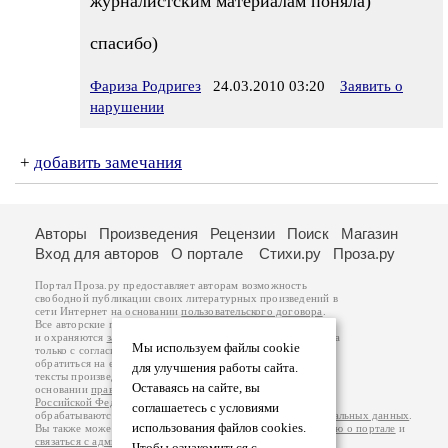
журналистским материалам поняла)
спасибо)
Фариза Родригез
24.03.2010 03:20
Заявить о
нарушении
+
добавить замечания
Авторы
Произведения
Рецензии
Поиск
Магазин
Вход для авторов
О портале
Стихи.ру
Проза.ру
Портал Проза.ру предоставляет авторам возможность
свободной публикации своих литературных произведений в
сети Интернет на основании
пользовательского договора
.
Все авторские права на произведения принадлежат авторам
и охраняются
законом
. Перепечатка произведений возможна
Мы используем файлы cookie
только с согласия его автора, к которому вы можете
обратиться на его авторской странице. Ответственность за
для улучшения работы сайта.
тексты произведений авторы несут самостоятельно на
Оставаясь на сайте, вы
основании
правил публикации
и
законодательства
Российской Федерации
. Данные пользователей
соглашаетесь с условиями
обрабатываются на основании
Политики обработки персональных данных
.
использования файлов cookies.
Вы также можете посмотреть более подробную
информацию о портале
и
связаться с администрацией
.