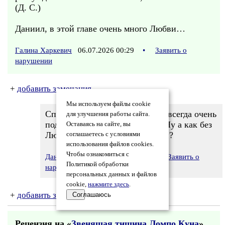
(Д. С.)
Даниил, в этой главе очень много Любви…
Галина Харкевич
06.07.2026 00:29
•
Заявить о
нарушении
+
добавить замечания
Мы используем файлы cookie
Спасибо, еще раз, Галина. Как всегда очень
для улучшения работы сайта.
подробный и глубокий отзыв. Ну а как без
Оставаясь на сайте, вы
Любви? Что мы есть без Любви?
соглашаетесь с условиями
использования файлов cookies.
Чтобы ознакомиться с
Даниил Светлов
06.07.2026 09:14
Заявить о
Политикой обработки
нарушении
персональных данных и файлов
cookie,
нажмите здесь
.
+
добавить замечания
Соглашаюсь
Рецензия на «
Звенящая тишина Ломпо Куна
»