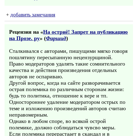
+
добавить замечания
Рецензия на «
На остриё! Запрет на публикацию
на Прозе. ру
» (
Фаршид
)
Сталкивался с авторами, пишущими мягко говоря
пошлятину пересыпанную нецензурщиной.
Право модераторов удалять такие сомнительного
качества и действия произведения отдельных
авторов не оспариваю.
Другой вопрос, когда на сайте разворачивается
острая полемика по различным сторонам жизни:
будь то политика, отношение к вере и тп.
Одностороннее удаление модератором острых по
теме и изложению произведений авторов считаю
неправомерным.
Однако в любом споре, во всякой острой
полемике, должно соблюдаться чувсво меры.
Если полемика перерастаает в скандал и в