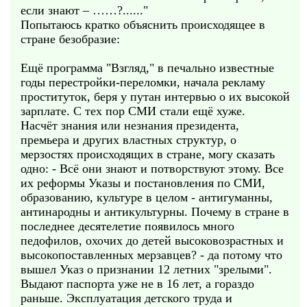
если знают – ……?......"
Попытаюсь кратко объяснить происходящее в
стране безобразие:
Ещё программа "Взгляд," в печально известные
годы перестройки-переломки, начала рекламу
проституток, беря у путан интервью о их высокой
зарплате. С тех пор СМИ стали ещё хуже.
Насчёт знания или незнания президента,
премьера и других властных структур, о
мерзостях происходящих в стране, могу сказать
одно: - Всё они знают и потворствуют этому. Все
их реформы Указы и постановления по СМИ,
образованию, культуре в целом - антигуманны,
антинародны и антикультурны. Почему в стране в
последнее десятелетие появилось много
педофилов, охочих до детей высоковозрастных и
высокопоставленных мерзавцев? - да потому что
вышел Указ о признании 12 летних "зрелыми".
Выдают паспорта уже не в 16 лет, а гораздо
раньше. Эксплуатация детского труда и