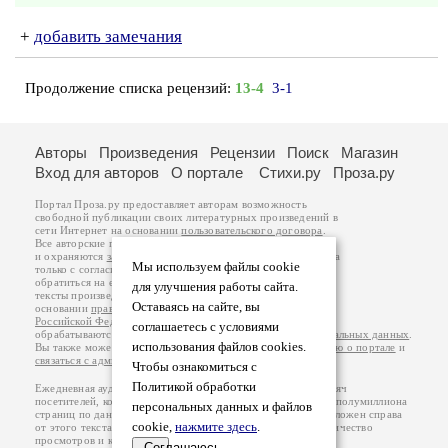
+
добавить замечания
Продолжение списка рецензий:
13-4
3-1
Авторы
Произведения
Рецензии
Поиск
Магазин
Вход для авторов
О портале
Стихи.ру
Проза.ру
Портал Проза.ру предоставляет авторам возможность
свободной публикации своих литературных произведений в
сети Интернет на основании
пользовательского договора
.
Все авторские права на произведения принадлежат авторам
и охраняются
законом
. Перепечатка произведений возможна
Мы используем файлы cookie
только с согласия его автора, к которому вы можете
обратиться на его авторской странице. Ответственность за
для улучшения работы сайта.
тексты произведений авторы несут самостоятельно на
Оставаясь на сайте, вы
основании
правил публикации
и
законодательства
Российской Федерации
. Данные пользователей
соглашаетесь с условиями
обрабатываются на основании
Политики обработки персональных данных
.
использования файлов cookies.
Вы также можете посмотреть более подробную
информацию о портале
и
связаться с администрацией
.
Чтобы ознакомиться с
Политикой обработки
Ежедневная аудитория портала Проза.ру – порядка 100 тысяч
посетителей, которые в общей сумме просматривают более полумиллиона
персональных данных и файлов
страниц по данным счетчика посещаемости, который расположен справа
cookie,
нажмите здесь
.
от этого текста. В каждой графе указано по две цифры: количество
просмотров и количество посетителей.
Соглашаюсь