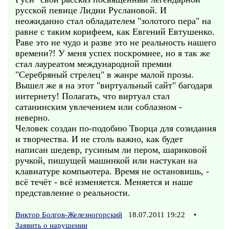
русской певице Лидии Руслановой. И
неожиданно стал обладателем "золотого пера" на
равне с таким корифеем, как Евгений Евтушенко.
Раве это не чудо и разве это не реальность нашего
времени?! У меня успех поскромнее, но я так же
стал лауреатом международной премии
"Серебряный стрелец" в жанре малой прозы.
Вышел же я на этот "виртуальный сайт" багодаря
интернету! Полагать, что виртуал стал
сатанинским увлечением или соблазном -
неверно.
Человек создан по-подобию Творца для созидания
и творчества. И не столь важно, как будет
написан шедевр, гусиным ли пером, шариковой
ручкой, пишущей машинкой или настукан на
клавиатуре компьютера. Время не остановишь, -
всё течёт - всё изменяется. Меняется и наше
представление о реальности.
Виктор Болгов-Железногорский
18.07.2011 19:22
•
Заявить о нарушении