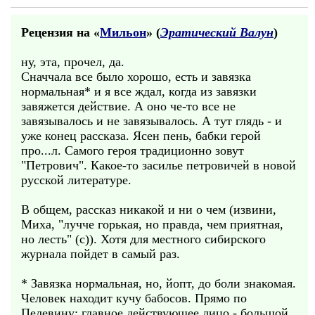
Рецензия на «
Мильон
» (
Эратический Валун
)
ну, эта, прочел, да.
Сначчала все было хорошо, есть и завязка
нормальная* и я все ждал, когда из завязки
завяжется действие. А оно че-то все не
завязывалось и не завязывалось. А тут глядь - и
уже конец рассказа. Ясен пень, бабки герой
про...л. Самого героя традиционно зовут
"Петрович". Какое-то засилье петровичей в новой
русской литературе.
В общем, рассказ никакой и ни о чем (извини,
Миха, "лучче горькая, но правда, чем приятная,
но лесть" (с)). Хотя для местного сибирского
журнала пойдет в самый раз.
* Завязка нормальная, но, йопт, до боли знакомая.
Человек находит кучу бабосов. Прямо по
Пелевину: главное действующее лицо - большой