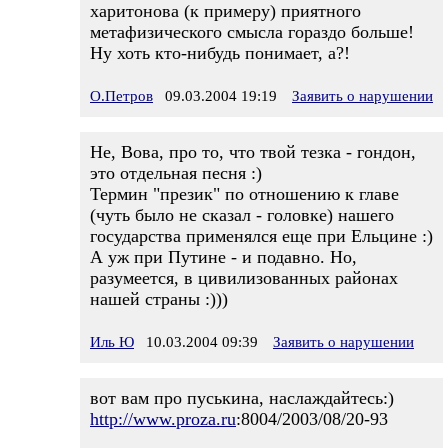
харитонова (к примеру) приятного
метафизического смысла гораздо больше!
Ну хоть кто-нибудь понимает, а?!
О.Петров
09.03.2004 19:19
Заявить о нарушении
Не, Вова, про то, что твой тезка - гондон,
это отдельная песня :)
Термин "презик" по отношению к главе
(чуть было не сказал - головке) нашего
государства применялся еще при Ельцине :)
А уж при Путине - и подавно. Но,
разумеется, в цивилизованных районах
нашей страны :)))
Иль Ю
10.03.2004 09:39
Заявить о нарушении
вот вам про пуськина, наслаждайтесь:)
http://www.proza.ru
:8004/2003/08/20-93