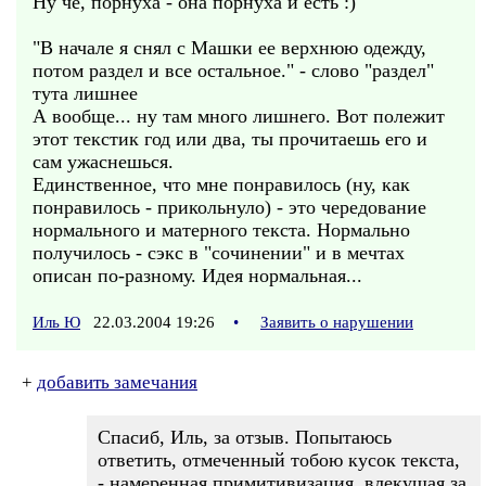
Ну че, порнуха - она порнуха и есть :)
"В начале я снял с Машки ее верхнюю одежду,
потом раздел и все остальное." - слово "раздел"
тута лишнее
А вообще... ну там много лишнего. Вот полежит
этот текстик год или два, ты прочитаешь его и
сам ужаснешься.
Единственное, что мне понравилось (ну, как
понравилось - прикольнуло) - это чередование
нормального и матерного текста. Нормально
получилось - сэкс в "сочинении" и в мечтах
описан по-разному. Идея нормальная...
Иль Ю
22.03.2004 19:26
•
Заявить о нарушении
+
добавить замечания
Спасиб, Иль, за отзыв. Попытаюсь
ответить, отмеченный тобою кусок текста,
- намеренная примитивизация, влекущая за