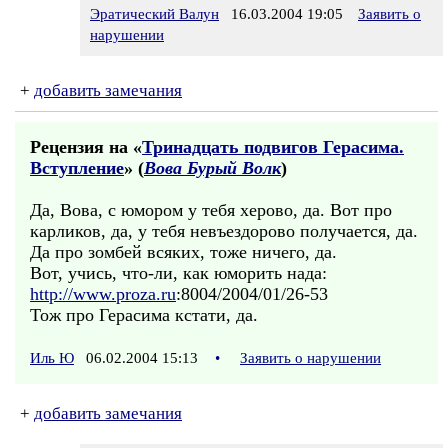
Эратический Валун
16.03.2004 19:05
Заявить о
нарушении
+
добавить замечания
Рецензия на «
Тринадцать подвигов Герасима.
Вступление
» (
Вова Бурый Волк
)
Да, Вова, с юмором у тебя херово, да. Вот про
карликов, да, у тебя невъездорово получается, да.
Да про зомбей всяких, тоже ничего, да.
Вот, учись, что-ли, как юморить нада:
http://www.proza.ru
:8004/2004/01/26-53
Тож про Герасима кстати, да.
Иль Ю
06.02.2004 15:13
•
Заявить о нарушении
+
добавить замечания