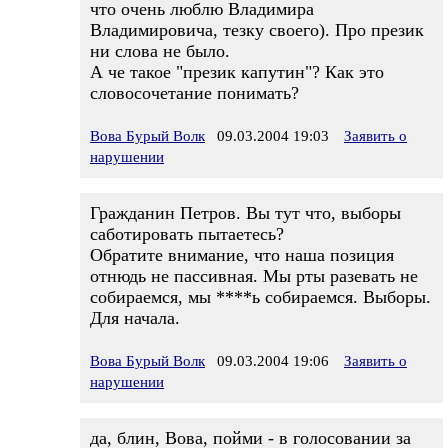
что очень люблю Владимира
Владимировича, тезку своего). Про презик
ни слова не было.
А че такое "презик капутин"? Как это
словосочетание понимать?
Вова Бурый Волк
09.03.2004 19:03
Заявить о
нарушении
Гражданин Петров. Вы тут что, выборы
саботировать пытаетесь?
Обратите внимание, что наша позиция
отнюдь не пассивная. Мы рты разевать не
собираемся, мы ****ь собираемся. Выборы.
Для начала.
Вова Бурый Волк
09.03.2004 19:06
Заявить о
нарушении
да, блин, Вова, пойми - в голосовании за