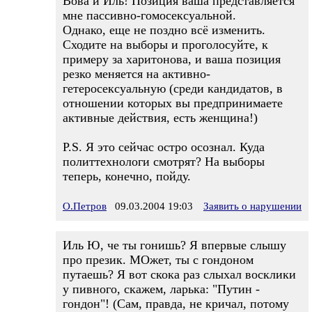
Вова и Иль! Позиция ваша представляется
мне пассивно-гомосексуальной.
Однако, еще не поздно всё изменить.
Сходите на выборы и проголосуйте, к
примеру за харитонова, и ваша позиция
резко меняется на активно-
гетеросексуальную (среди кандидатов, в
отношении которых вы предпринимаете
активные действия, есть женщина!)
P.S. Я это сейчас остро осознал. Куда
политтехнологи смотрят? На выборы
теперь, конечно, пойду.
О.Петров
09.03.2004 19:03
Заявить о нарушении
Иль Ю, че ты гонишь? Я впервые слышу
про презик. МОжет, ты с гондоном
путаешь? Я вот скока раз слыхал восклики
у пивного, скажем, ларька: "Путин -
гондон"! (Сам, правда, не кричал, потому