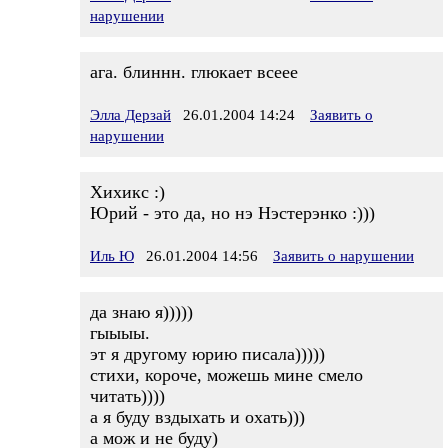
нарушении
ага. блиннн. глюкает всеее
Элла Дерзай
26.01.2004 14:24
Заявить о
нарушении
Хихикс :)
Юрий - это да, но нэ Нэстерэнко :)))
Иль Ю
26.01.2004 14:56
Заявить о нарушении
да знаю я)))))
гыыыы.
эт я другому юрию писала)))))
стихи, короче, можешь мине смело
читать))))
а я буду вздыхать и охать)))
а мож и не буду)