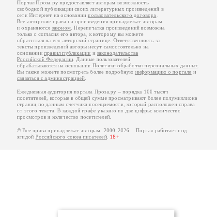
Портал Проза.ру предоставляет авторам возможность
свободной публикации своих литературных произведений в
сети Интернет на основании
пользовательского договора
.
Все авторские права на произведения принадлежат авторам
и охраняются
законом
. Перепечатка произведений возможна
только с согласия его автора, к которому вы можете
обратиться на его авторской странице. Ответственность за
тексты произведений авторы несут самостоятельно на
основании
правил публикации
и
законодательства
Российской Федерации
. Данные пользователей
обрабатываются на основании
Политики обработки персональных данных
.
Вы также можете посмотреть более подробную
информацию о портале
и
связаться с администрацией
.
Ежедневная аудитория портала Проза.ру – порядка 100 тысяч
посетителей, которые в общей сумме просматривают более полумиллиона
страниц по данным счетчика посещаемости, который расположен справа
от этого текста. В каждой графе указано по две цифры: количество
просмотров и количество посетителей.
© Все права принадлежат авторам, 2000-2026. Портал работает под
эгидой
Российского союза писателей
.
18+