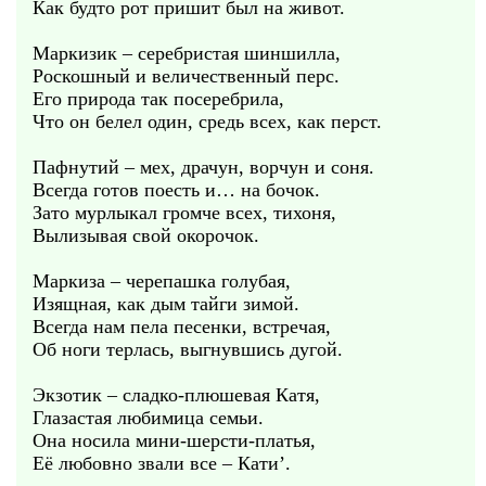
Как будто рот пришит был на живот.
Маркизик – серебристая шиншилла,
Роскошный и величественный перс.
Его природа так посеребрила,
Что он белел один, средь всех, как перст.
Пафнутий – мех, драчун, ворчун и соня.
Всегда готов поесть и… на бочок.
Зато мурлыкал громче всех, тихоня,
Вылизывая свой окорочок.
Маркиза – черепашка голубая,
Изящная, как дым тайги зимой.
Всегда нам пела песенки, встречая,
Об ноги терлась, выгнувшись дугой.
Экзотик – сладко-плюшевая Катя,
Глазастая любимица семьи.
Она носила мини-шерсти-платья,
Её любовно звали все – Кати’.