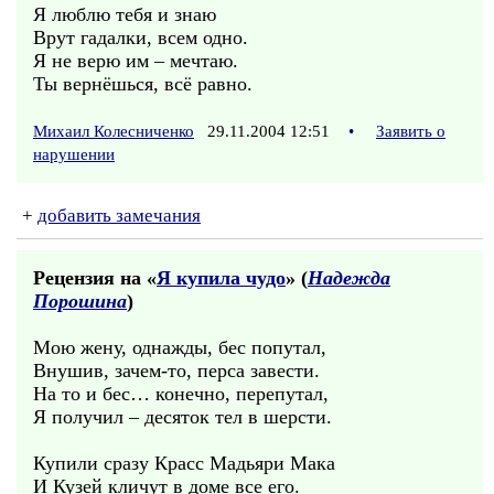
Я люблю тебя и знаю
Врут гадалки, всем одно.
Я не верю им – мечтаю.
Ты вернёшься, всё равно.
Михаил Колесниченко
29.11.2004 12:51
•
Заявить о
нарушении
+
добавить замечания
Рецензия на «
Я купила чудо
» (
Надежда
Порошина
)
Мою жену, однажды, бес попутал,
Внушив, зачем-то, перса завести.
На то и бес… конечно, перепутал,
Я получил – десяток тел в шерсти.
Купили сразу Красс Мадьяри Мака
И Кузей кличут в доме все его.