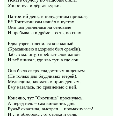
Искать берлогу по чащобам стала,
Упорствуя и дёргая курки.
На третий день, в полуденном привале,
Её Топтыгин сам нашёл в кустах.
Она там разлеглась на сеновале
И пребывала в дрёме – есть, во снах…
Едва узрев, пленился косолапый
(Красавицею вздорной был сражён).
Забыв малину, скрёб затылок лапой
И всё вникал, где явь тут, а где сон.
Она была сверх сладостным виденьем
(Не только для блудливых егерей).
Медведица, косматым приведеньем,
Ему казалась, по сравненью с ней.
Конечно, тут "Охотница" проснулась,
А перед нею – сам виновник дня.
Ружьё схватила, выстрел… промахнулась!
И… в обморок… от страха и огня.