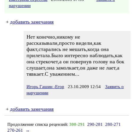
нарушении
+
добавить замечания
Нет конечно,никому не
рассказывали,просто видели,как
факт,старались не мешать,когда она
прилетала.Было интересно наблюдать,как
она стрекочет,а он повернув голову на бок
слушает,она замолкает,он даже не лает,а
тявкает.С уважением...
Игорь Гашин -Егор
23.10.2009 12:54
Заявить о
нарушении
+
добавить замечания
Продолжение списка рецензий:
300-291
290-281
280-271
270-261
→