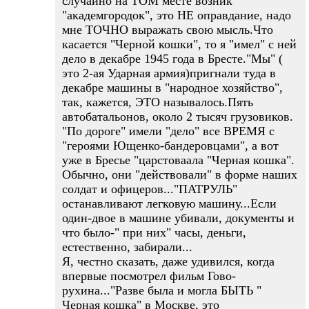
случайно на ТОМ месте возник
"академгородок", это НЕ оправдание, надо
мне ТОЧНО выражать свою мысль.Что
касается "Черной кошки", то я "имел" с ней
дело в декабре 1945 года в Бресте."Мы" (
это 2-ая Ударная армия)пригнали туда в
декабре машины в "народное хозяйство",
так, кажется, ЭТО называлось.Пять
автобатальонов, около 2 тысяч грузовиков.
"По дороге" имели "дело" все ВРЕМЯ с
"героями Ющенко-бандеровцами", а вот
уже в Бресье "царстоваала "Черная кошка".
Обычно, они "действовали" в форме наших
солдат и офицеров..."ПАТРУЛЬ"
останавливают легковую машину...Если
один-двое в машине убивали, документы и
что было-" при них" часы, деньги,
естественно, забирали...
Я, честно сказать, даже удивился, когда
впервые посмотрел фильм Гово-
рухина..."Разве была и могла БЫТЬ "
Черная кошка" в Москве, это