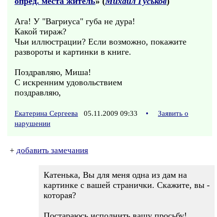
опред. места житель
» (
Михаил Гуськов
)
Ага! У "Вагриуса" губа не дура!
Какой тираж?
Чьи иллюстрации? Если возможно, покажите
развороты и картинки в книге.
Поздравляю, Миша!
С искренним удовольствием
поздравляю,
Екатерина Сергеева
05.11.2009 09:33
•
Заявить о
нарушении
+
добавить замечания
Катенька, Вы для меня одна из дам на
картинке с вашей странички. Скажите, вы -
которая?
Постараюсь исполнить вашу просьбу!