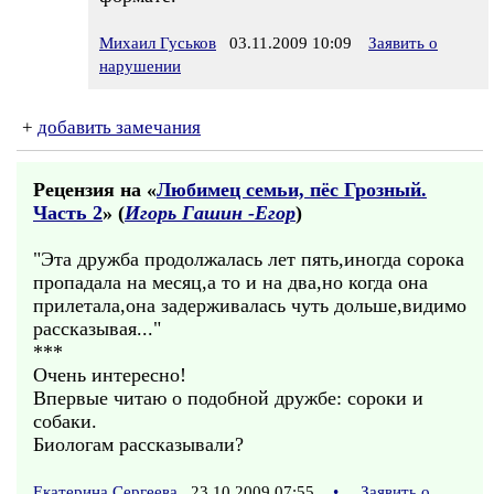
Михаил Гуськов
03.11.2009 10:09
Заявить о
нарушении
+
добавить замечания
Рецензия на «
Любимец семьи, пёс Грозный.
Часть 2
» (
Игорь Гашин -Егор
)
"Эта дружба продолжалась лет пять,иногда сорока
пропадала на месяц,а то и на два,но когда она
прилетала,она задерживалась чуть дольше,видимо
рассказывая..."
***
Очень интересно!
Впервые читаю о подобной дружбе: сороки и
собаки.
Биологам рассказывали?
Екатерина Сергеева
23.10.2009 07:55
•
Заявить о