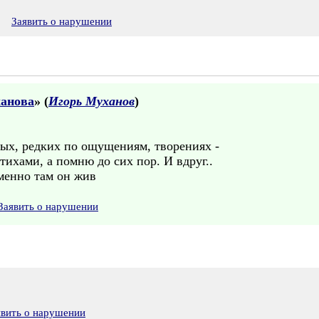
9
Заявить о нарушении
анова
» (
Игорь Муханов
)
мых, редких по ощущениям, творениях -
тихами, а помню до сих пор. И вдруг..
именно там он жив
Заявить о нарушении
явить о нарушении