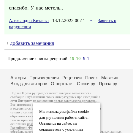
спасибо. У нас метель..
Александра Китаева
13.12.2023 00:11
•
Заявить о
нарушении
+
добавить замечания
Продолжение списка рецензий:
19-10
9-1
Авторы
Произведения
Рецензии
Поиск
Магазин
Вход для авторов
О портале
Стихи.ру
Проза.ру
Портал Проза.ру предоставляет авторам возможность
свободной публикации своих литературных произведений в
сети Интернет на основании
пользовательского договора
.
Все авторские права на произведения принадлежат авторам
и охраняются
законом
. Перепечатка произведений возможна
Мы используем файлы cookie
только с согласия его автора, к которому вы можете
обратиться на его авторской странице. Ответственность за
для улучшения работы сайта.
тексты произведений авторы несут самостоятельно на
Оставаясь на сайте, вы
основании
правил публикации
и
законодательства
Российской Федерации
. Данные пользователей
соглашаетесь с условиями
обрабатываются на основании
Политики обработки персональных данных
.