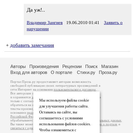
Да уж!..
Владимир Зангиев
19.06.2010 01:41
Заявить о
нарушении
+
добавить замечания
Авторы
Произведения
Рецензии
Поиск
Магазин
Вход для авторов
О портале
Стихи.ру
Проза.ру
Портал Проза.ру предоставляет авторам возможность
свободной публикации своих литературных произведений в
сети Интернет на основании
пользовательского договора
.
Все авторские права на произведения принадлежат авторам
и охраняются
законом
. Перепечатка произведений возможна
Мы используем файлы cookie
только с согласия его автора, к которому вы можете
обратиться на его авторской странице. Ответственность за
для улучшения работы сайта.
тексты произведений авторы несут самостоятельно на
Оставаясь на сайте, вы
основании
правил публикации
и
законодательства
Российской Федерации
. Данные пользователей
соглашаетесь с условиями
обрабатываются на основании
Политики обработки персональных данных
.
использования файлов cookies.
Вы также можете посмотреть более подробную
информацию о портале
и
связаться с администрацией
.
Чтобы ознакомиться с