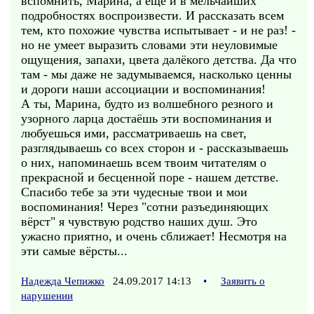
вспомнить, Марина, а ещё и в мельчайших
подробностях воспроизвести. И рассказать всем
тем, кто похожие чувства испытывает - и не раз! -
но не умеет выразить словами эти неуловимые
ощущения, запахи, цвета далёкого детства. Да что
там - мы даже не задумываемся, насколько ценны
и дороги наши ассоциации и воспоминания!
А ты, Марина, будто из волшебного резного и
узорного ларца достаёшь эти воспоминания и
любуешься ими, рассматриваешь на свет,
разглядываешь со всех сторон и - рассказываешь
о них, напоминаешь всем твоим читателям о
прекрасной и бесценной поре - нашем детстве.
Спасибо тебе за эти чудесные твои и мои
воспоминания! Через "сотни разъединяющих
вёрст" я чувствую родство наших душ. Это
ужасно приятно, и очень сближает! Несмотря на
эти самые вёрсты...
Надежда Чепижко
24.09.2017 14:13
•
Заявить о
нарушении