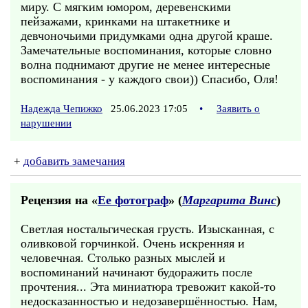
миру. С мягким юмором, деревенскими
пейзажами, кринками на штакетнике и
девчоночьими придумками одна другой краше.
Замечательные воспоминания, которые словно
волна поднимают другие не менее интересные
воспоминания - у каждого свои)) Спасибо, Оля!
Надежда Чепижко
25.06.2023 17:05
•
Заявить о
нарушении
+
добавить замечания
Рецензия на «
Ее фотограф
» (
Маргарита Винс
)
Светлая ностальгическая грусть. Изысканная, с
оливковой горчинкой. Очень искренняя и
человечная. Столько разных мыслей и
воспоминаний начинают будоражить после
прочтения... Эта миниатюра тревожит какой-то
недосказанностью и недозавершённостью. Нам,