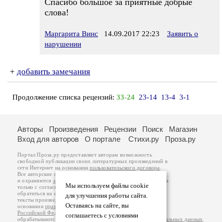
Спасибо большое за приятные добрые
слова!
Маргарита Винс
14.09.2017 22:23
Заявить о
нарушении
+
добавить замечания
Продолжение списка рецензий:
33-24
23-14
13-4
3-1
Авторы
Произведения
Рецензии
Поиск
Магазин
Вход для авторов
О портале
Стихи.ру
Проза.ру
Портал Проза.ру предоставляет авторам возможность
свободной публикации своих литературных произведений в
сети Интернет на основании
пользовательского договора
.
Все авторские права на произведения принадлежат авторам
и охраняются
законом
. Перепечатка произведений возможна
Мы используем файлы cookie
только с согласия его автора, к которому вы можете
обратиться на его авторской странице. Ответственность за
для улучшения работы сайта.
тексты произведений авторы несут самостоятельно на
Оставаясь на сайте, вы
основании
правил публикации
и
законодательства
Российской Федерации
. Данные пользователей
соглашаетесь с условиями
обрабатываются на основании
Политики обработки персональных данных
.