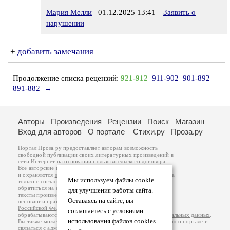
Мария Мелли
01.12.2025 13:41
Заявить о
нарушении
+
добавить замечания
Продолжение списка рецензий:
921-912
911-902
901-892
891-882
→
Авторы
Произведения
Рецензии
Поиск
Магазин
Вход для авторов
О портале
Стихи.ру
Проза.ру
Портал Проза.ру предоставляет авторам возможность
свободной публикации своих литературных произведений в
сети Интернет на основании
пользовательского договора
.
Все авторские права на произведения принадлежат авторам
и охраняются
законом
. Перепечатка произведений возможна
Мы используем файлы cookie
только с согласия его автора, к которому вы можете
обратиться на его авторской странице. Ответственность за
для улучшения работы сайта.
тексты произведений авторы несут самостоятельно на
Оставаясь на сайте, вы
основании
правил публикации
и
законодательства
Российской Федерации
. Данные пользователей
соглашаетесь с условиями
обрабатываются на основании
Политики обработки персональных данных
.
использования файлов cookies.
Вы также можете посмотреть более подробную
информацию о портале
и
связаться с администрацией
.