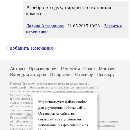
А ребро это дух, пардон сто вставила
комент
Ладина Алладинова
21.05.2015 10:28
Заявить о
нарушении
+
добавить замечания
Авторы
Произведения
Рецензии
Поиск
Магазин
Вход для авторов
О портале
Стихи.ру
Проза.ру
Портал Проза.ру предоставляет авторам возможность
свободной публикации своих литературных произведений в
сети Интернет на основании
пользовательского договора
.
Все авторские права на произведения принадлежат авторам
и охраняются
законом
. Перепечатка произведений возможна
Мы используем файлы cookie
только с согласия его автора, к которому вы можете
обратиться на его авторской странице. Ответственность за
для улучшения работы сайта.
тексты произведений авторы несут самостоятельно на
Оставаясь на сайте, вы
основании
правил публикации
и
законодательства
Российской Федерации
. Данные пользователей
соглашаетесь с условиями
обрабатываются на основании
Политики обработки персональных данных
.
использования файлов cookies.
Вы также можете посмотреть более подробную
информацию о портале
и
связаться с администрацией
.