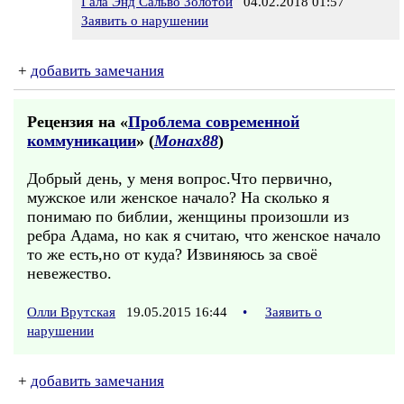
Гала Энд Сальво Золотой
04.02.2018 01:57
Заявить о нарушении
+
добавить замечания
Рецензия на «
Проблема современной
коммуникации
» (
Монах88
)
Добрый день, у меня вопрос.Что первично,
мужское или женское начало? На сколько я
понимаю по библии, женщины произошли из
ребра Адама, но как я считаю, что женское начало
то же есть,но от куда? Извиняюсь за своё
невежество.
Олли Врутская
19.05.2015 16:44
•
Заявить о
нарушении
+
добавить замечания