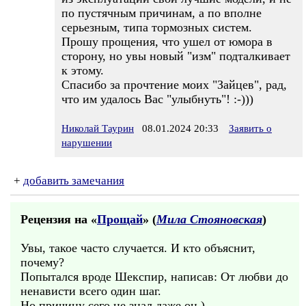
по пустячным причинам, а по вполне
серьезным, типа тормозных систем.
Прошу прощения, что ушел от юмора в
сторону, но увы новый "изм" подталкивает
к этому.
Спасибо за прочтение моих "Зайцев", рад,
что им удалось Вас "улыбнуть"! :-)))
Николай Таурин
08.01.2024 20:33
Заявить о
нарушении
+
добавить замечания
Рецензия на «
Прощай
» (
Мила Стояновская
)
Увы, такое часто случается. И кто объяснит,
почему?
Попытался вроде Шекспир, написав: От любви до
ненависти всего один шаг.
Но причину сего не знал даже он.)