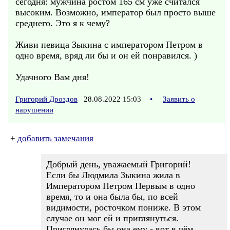
сегодня: мужчина ростом 165 см уже считался
высоким. Возможно, император был просто выше
среднего. Это я к чему?
Живи певица Зыкина с императором Петром в
одно время, вряд ли бы и он ей понравился. )
Удачного Вам дня!
Григорий Дроздов
28.08.2022 15:03
•
Заявить о
нарушении
+
добавить замечания
Добрый день, уважаемый Григорий!
Если бы Людмила Зыкина жила в
Императором Петром Первым в одно
время, то и она была бы, по всей
видимости, росточком пониже. В этом
случае он мог ей и приглянуться.
Приглянулась бы она ему - вот в чём