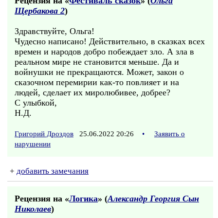
Рецензия на «
Фестиваль сказок
» (
Ольга
Щербакова 2
)
Здравствуйте, Ольга!
Чудесно написано! Действительно, в сказках всех
времен и народов добро побеждает зло. А зла в
реальном мире не становится меньше. Да и
войнушки не прекращаются. Может, закон о
сказочном перемирии как-то повлияет и на
людей, сделает их миролюбивее, добрее?
С улыбкой,
Н.Д.
Григорий Дроздов
25.06.2022 20:26
•
Заявить о
нарушении
+
добавить замечания
Рецензия на «
Логика
» (
Александр Георгия Сын
Николаев
)