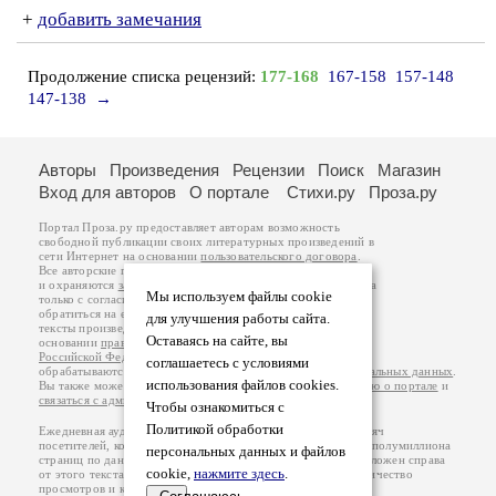
+
добавить замечания
Продолжение списка рецензий:
177-168
167-158
157-148
147-138
→
Авторы
Произведения
Рецензии
Поиск
Магазин
Вход для авторов
О портале
Стихи.ру
Проза.ру
Портал Проза.ру предоставляет авторам возможность
свободной публикации своих литературных произведений в
сети Интернет на основании
пользовательского договора
.
Все авторские права на произведения принадлежат авторам
и охраняются
законом
. Перепечатка произведений возможна
Мы используем файлы cookie
только с согласия его автора, к которому вы можете
обратиться на его авторской странице. Ответственность за
для улучшения работы сайта.
тексты произведений авторы несут самостоятельно на
Оставаясь на сайте, вы
основании
правил публикации
и
законодательства
Российской Федерации
. Данные пользователей
соглашаетесь с условиями
обрабатываются на основании
Политики обработки персональных данных
.
использования файлов cookies.
Вы также можете посмотреть более подробную
информацию о портале
и
связаться с администрацией
.
Чтобы ознакомиться с
Политикой обработки
Ежедневная аудитория портала Проза.ру – порядка 100 тысяч
посетителей, которые в общей сумме просматривают более полумиллиона
персональных данных и файлов
страниц по данным счетчика посещаемости, который расположен справа
cookie,
нажмите здесь
.
от этого текста. В каждой графе указано по две цифры: количество
просмотров и количество посетителей.