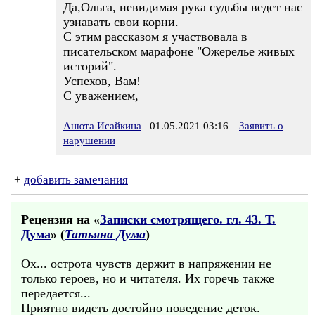
Да,Ольга, невидимая рука судьбы ведет нас
узнавать свои корни.
С этим рассказом я участвовала в
писательском марафоне "Ожерелье живых
историй".
Успехов, Вам!
С уважением,
Анюта Исайкина
01.05.2021 03:16
Заявить о
нарушении
+
добавить замечания
Рецензия на «
Записки смотрящего. гл. 43. Т.
Дума
» (
Татьяна Дума
)
Ох... острота чувств держит в напряжении не
только героев, но и читателя. Их горечь также
передается...
Приятно видеть достойно поведение деток.