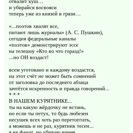
отвалит куш…
и убирайся восвояси
теперь уже из князей в грязи…
«...поэтов хвалят все,
питают лишь журналы» (А. С. Пушкин),
сегодня федеральные каналы
«поэтов» демонстрируют эссе
на телешоу «Кто во что горазд!»
...но ОН воздаст!
всем уготовано и каждому воздастся,
на этот счёт не может быть сомнений
от заголовка до последнего абзаца
зачтётся искренность и правда говорений...
* * *
В НАШЕМ КУРЯТНИКЕ...
ты на какую жёрдочку не встань,
но если ты петух, то будь любезен
несушек всех хоть раз перетоптать,
а можешь и не раз, курятник тесен...
я не фанат, но убиваю время,