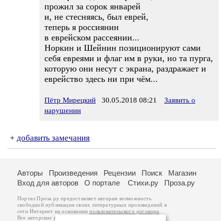
прожил за сорок январей
и, не стесняясь, был еврей,
теперь я россиянин
в еврейском рассеянии...
Норкин и Шейнин позиционируют сами
себя евреями и флаг им в руки, но та пурга,
которую они несут с экрана, раздражает и
еврейство здесь ни при чём...
Пётр Мирецкий
30.05.2018 08:21
Заявить о
нарушении
+
добавить замечания
Авторы
Произведения
Рецензии
Поиск
Магазин
Вход для авторов
О портале
Стихи.ру
Проза.ру
Портал Проза.ру предоставляет авторам возможность
свободной публикации своих литературных произведений в
сети Интернет на основании
пользовательского договора
.
Все авторские права на произведения принадлежат авторам