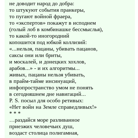
не доводит народ до добра:
то штукуют события пранкеры,
то пугают войной фраера,
то «экспертов» покажут в исподнем
(голый лоб в комбинашке бессмыслья),
то какой-то иногородний
копошится под юбкой коллизий:
«...нельзя, пацаны, убивать пацанов,
саксы они или бриты,
и москалей, и донецких хохлов,
арабов...» - и их алгоритмы...
живых, пацаны нельзя убивать,
в прайм-тайме инсинуаций,
инфопространство умом не понять
в сегодняшнем дне навигаций...
P. S. посыл для особо ретивых:
«Нет войн на Земле справедливых!»
* * *
…раздайся море разливанное
приезжих человечьих душ,
воздаст столица полигамная,