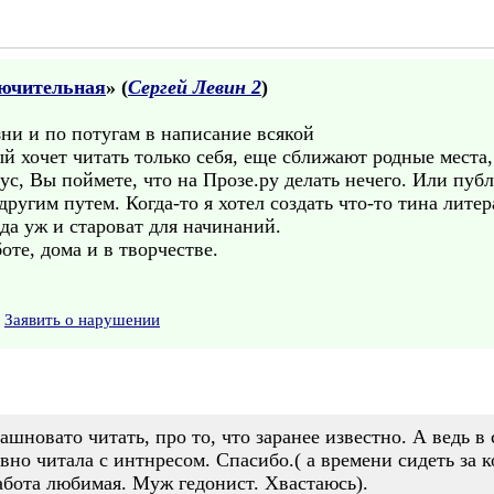
лючительная
» (
Сергей Левин 2
)
ни и по потугам в написание всякой
й хочет читать только себя, еще сближают родные места
с, Вы поймете, что на Прозе.ру делать нечего. Или пуб
другим путем. Когда-то я хотел создать что-то тина лит
 да уж и староват для начинаний.
оте, дома и в творчестве.
Заявить о нарушении
шновато читать, про то, что заранее известно. А ведь в 
вно читала с интнресом. Спасибо.( а времени сидеть за 
абота любимая. Муж гедонист. Хвастаюсь).