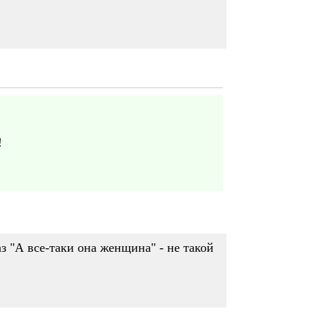
!
з "А все-таки она женщина" - не такой