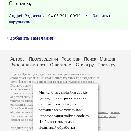
С теплом,
Андрей Родосский
04.05.2011 00:39
•
Заявить о
нарушении
+
добавить замечания
Авторы
Произведения
Рецензии
Поиск
Магазин
Вход для авторов
О портале
Стихи.ру
Проза.ру
Портал Проза.ру предоставляет авторам возможность
свободной публикации своих литературных произведений в
сети Интернет на основании
пользовательского договора
.
Все авторские права на произведения принадлежат авторам
и охраняются
законом
. Перепечатка произведений возможна
Мы используем файлы cookie
только с согласия его автора, к которому вы можете
обратиться на его авторской странице. Ответственность за
для улучшения работы сайта.
тексты произведений авторы несут самостоятельно на
Оставаясь на сайте, вы
основании
правил публикации
и
законодательства
Российской Федерации
. Данные пользователей
соглашаетесь с условиями
обрабатываются на основании
Политики обработки персональных данных
.
использования файлов cookies.
Вы также можете посмотреть более подробную
информацию о портале
и
связаться с администрацией
.
Чтобы ознакомиться с
Политикой обработки
Ежедневная аудитория портала Проза.ру – порядка 100 тысяч