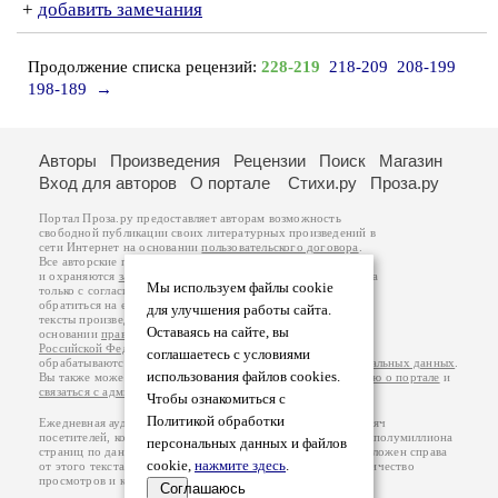
+
добавить замечания
Продолжение списка рецензий:
228-219
218-209
208-199
198-189
→
Авторы
Произведения
Рецензии
Поиск
Магазин
Вход для авторов
О портале
Стихи.ру
Проза.ру
Портал Проза.ру предоставляет авторам возможность
свободной публикации своих литературных произведений в
сети Интернет на основании
пользовательского договора
.
Все авторские права на произведения принадлежат авторам
и охраняются
законом
. Перепечатка произведений возможна
Мы используем файлы cookie
только с согласия его автора, к которому вы можете
обратиться на его авторской странице. Ответственность за
для улучшения работы сайта.
тексты произведений авторы несут самостоятельно на
Оставаясь на сайте, вы
основании
правил публикации
и
законодательства
Российской Федерации
. Данные пользователей
соглашаетесь с условиями
обрабатываются на основании
Политики обработки персональных данных
.
использования файлов cookies.
Вы также можете посмотреть более подробную
информацию о портале
и
связаться с администрацией
.
Чтобы ознакомиться с
Политикой обработки
Ежедневная аудитория портала Проза.ру – порядка 100 тысяч
посетителей, которые в общей сумме просматривают более полумиллиона
персональных данных и файлов
страниц по данным счетчика посещаемости, который расположен справа
cookie,
нажмите здесь
.
от этого текста. В каждой графе указано по две цифры: количество
просмотров и количество посетителей.
Соглашаюсь