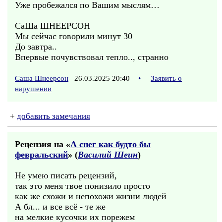
Уже пробежался по Вашим мыслям…
СаШа ШНЕЕРСОН
Мы сейчас говорили минут 30
До завтра..
Впервые почувствовал тепло.., странно
Саша Шнеерсон
26.03.2025 20:40
•
Заявить о
нарушении
+
добавить замечания
Рецензия на «
А снег как будто бы
февральский
» (
Василий Шеин
)
Не умею писать рецензий,
так это меня твое понизило просто
как же схожи и непохожи жизни людей
А бл... и все всё - те же
на мелкие кусочки их порежем