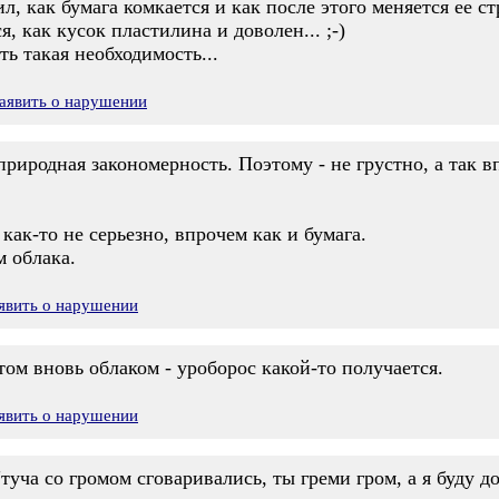
ил, как бумага комкается и как после этого меняется ее с
я, как кусок пластилина и доволен... ;-)
ть такая необходимость...
аявить о нарушении
 природная закономерность. Поэтому - не грустно, а так 
как-то не серьезно, впрочем как и бумага.
м облака.
явить о нарушении
том вновь облаком - уроборос какой-то получается.
явить о нарушении
 "туча со громом сговаривались, ты греми гром, а я буду д