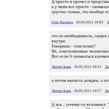
)) просто я прочел и представ
а у меня все просто - скомкалс
грустно только, что вообще ес
Олег Васанта
26.03.2012 10:03
З
это не необходимость, скорее
внутри.
Говоришь - пластелин?
Не, пластелиновые человечки 
Вот если б скомкаться клочко
Лютая Анна
26.03.2012 10:13
За
а потом выпасть дождем, а по
Лютая Анна
26.03.2012 10:17
За
)) ага... почему-то вспомнил: