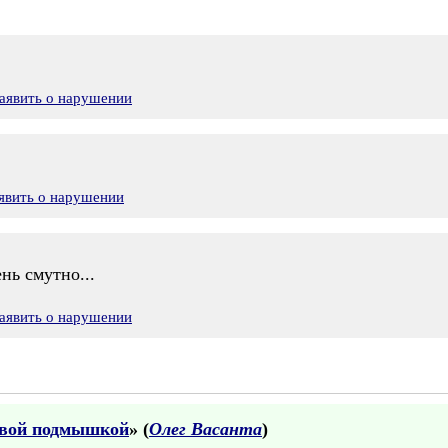
аявить о нарушении
явить о нарушении
нь смутно...
аявить о нарушении
левой подмышкой
» (
Олег Васанта
)