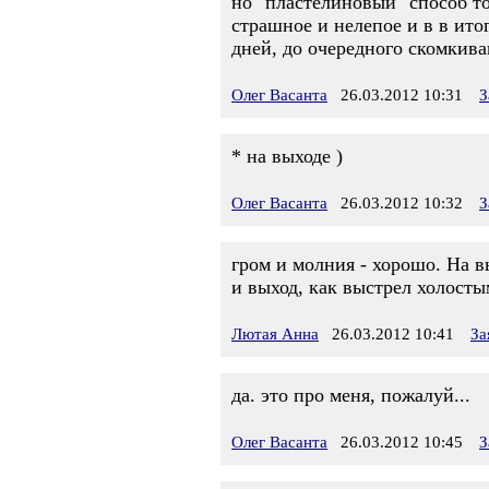
но "пластелиновый" способ то
страшное и нелепое и в в ито
дней, до очередного скомкиван
Олег Васанта
26.03.2012 10:31
З
* на выходе )
Олег Васанта
26.03.2012 10:32
З
гром и молния - хорошо. На в
и выход, как выстрел холосты
Лютая Анна
26.03.2012 10:41
За
да. это про меня, пожалуй...
Олег Васанта
26.03.2012 10:45
З