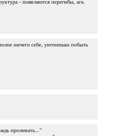
труктура - появляются перегибы, ага.
вполне ничего себе, уютненько побыть
ождь проливать..."