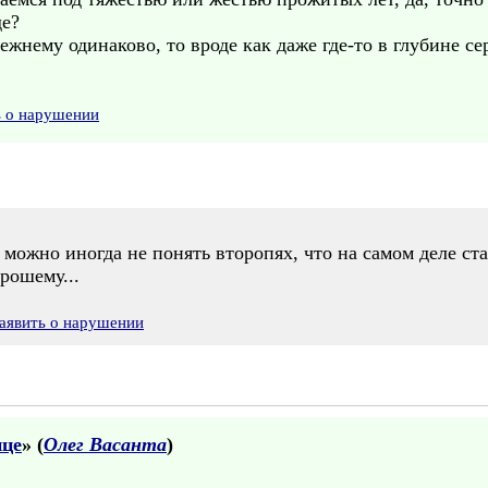
де?
ежнему одинаково, то вроде как даже где-то в глубине с
ь о нарушении
то можно иногда не понять второпях, что на самом деле с
рошему...
аявить о нарушении
ице
» (
Олег Васанта
)