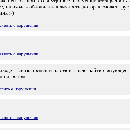
же неплох. при это внутри все перемешивается радость 
ге, на входе - обновленная личность ,которая сможет гру
ия ;-)
аявить о нарушении
аявить о нарушении
ыходе - "связь времен и народов", надо найти связующее 
м патроном.
явить о нарушении
аявить о нарушении