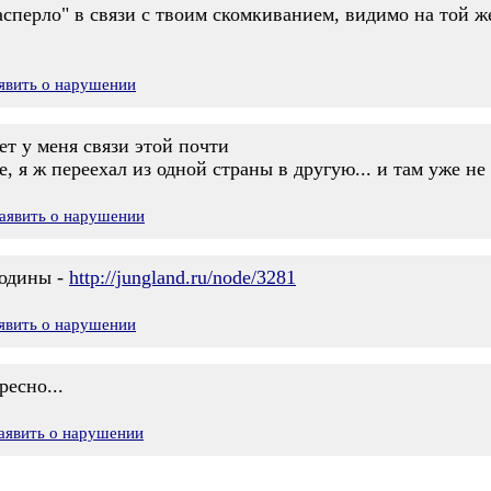
"расперло" в связи с твоим скомкиванием, видимо на той ж
явить о нарушении
нет у меня связи этой почти
 я ж переехал из одной страны в другую... и там уже не 
аявить о нарушении
родины -
http://jungland.ru/node/3281
явить о нарушении
ресно...
аявить о нарушении