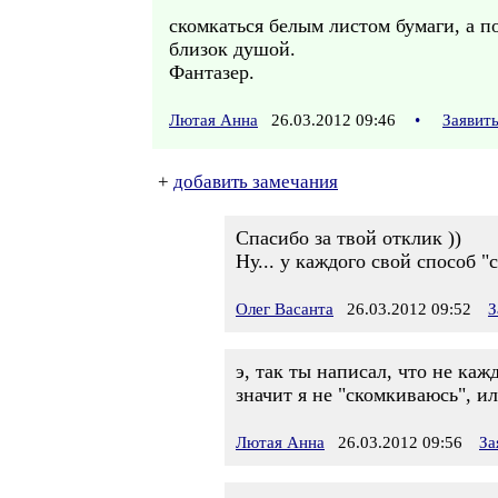
скомкаться белым листом бумаги, а п
близок душой.
Фантазер.
Лютая Анна
26.03.2012 09:46
•
Заявит
+
добавить замечания
Спасибо за твой отклик ))
Ну... у каждого свой способ "
Олег Васанта
26.03.2012 09:52
З
э, так ты написал, что не каж
значит я не "скомкиваюсь", ил
Лютая Анна
26.03.2012 09:56
За