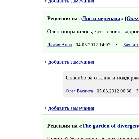
+
добавить замечания
Рецензия на «
Лис и черепаха
» (
Олег
Олег, понравилось, чест слово, здоро
Лютая Анна
04.03.2012 14:07
•
Заявит
+
добавить замечания
Спасибо за отклик и поддержк
Олег Васанта
05.03.2012 06:38
З
+
добавить замечания
Рецензия на «
The garden of divergen
Чудища? Это в точку. В кого превращ