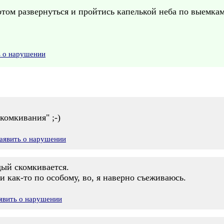
отом развернуться и пройтись капелькой неба по выемкам,
ь о нарушении
скомкивания" ;-)
аявить о нарушении
дый скомкивается.
и как-то по особому, во, я наверно съеживаюсь.
явить о нарушении