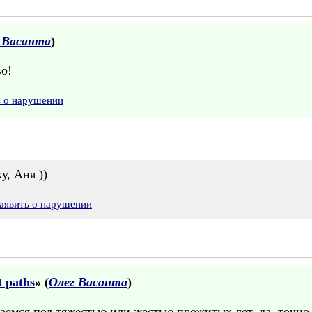
 Васанта
)
во!
ь о нарушении
у, Аня ))
аявить о нарушении
t paths
» (
Олег Васанта
)
аемся под тяжестью или жестью прожитых лет, да, точно