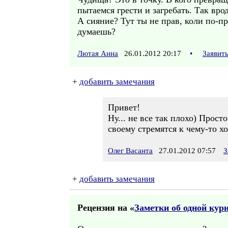
пытаемся грести и загребать. Так вро
А сияние? Тут ты не прав, коли по-пр
думаешь?
Лютая Анна
26.01.2012 20:17
•
Заявит
+
добавить замечания
Привет!
Ну... не все так плохо) Прос
своему стремятся к чему-то хо
Олег Васанта
27.01.2012 07:57
З
+
добавить замечания
Рецензия на «
Заметки об одной кур