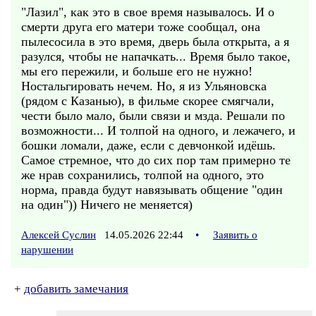
"Лазил", как это в свое время называлось. И о
смерти друга его матери тоже сообщал, она
пылесосила в это время, дверь была открыта, а я
разулся, чтобы не напачкать... Время было такое,
мы его пережили, и больше его не нужно!
Ностальгировать нечем. Но, я из Ульяновска
(рядом с Казанью), в фильме скорее смягчали,
чести было мало, были связи и мзда. Решали по
возможности... И толпой на одного, и лежачего, и
бошки ломали, даже, если с девчонкой идёшь.
Самое стремное, что до сих пор там примерно те
же нрав сохранились, толпой на одного, это
норма, правда будут навязывать общение "один
на один")) Ничего не меняется)
Алексей Суслин
14.05.2026 22:44
•
Заявить о
нарушении
+
добавить замечания