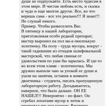
душе не подпускайте. Есть место чудесам в
этом мире. И чистая любовь есть, и сказка
и чудо и еще многое другое. Все, во что
веришь сама - все это реально!!! Я знаю!!!
Не слушай никого.
Пример. Чтобы развеселить Вас.
В пятницу в нашей лаборатории,
приготавливая особо редкий препарат,
мастер выронил на пол ма-а-люсенькую
золотинку. На полу - груда мусора, вокруг -
такой гадюшник из отходов шлифовальной
мастерской, что любая свинья от
удовольствия по уши бы зарылась. И где-то
во всем этом хламе - золотиночка. Мы
дружно выпили чаю за упокой ее души и
ушли на занятия, оставив в комнате
двоечника - студента, писать пропущенную
лабораторную работу. Догадываетесь,
наверное, что было дальше. ОН ЕЕ
НАШЕЛ!!! Невероятно - но факт. Он
сгребал лопатами мусор в лоток и
промывал его под краном. Раковину,