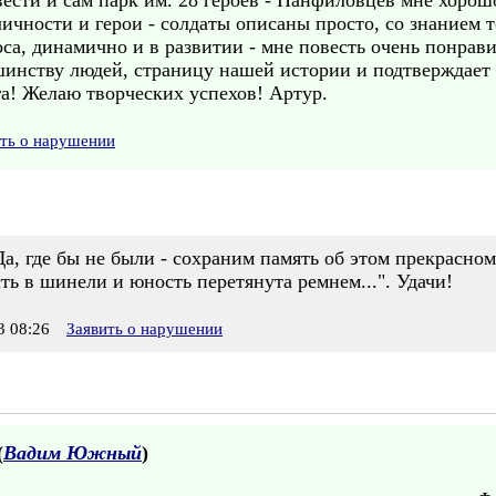
сти и сам парк им. 28 героев - Панфиловцев мне хорошо
ичности и герои - солдаты описаны просто, со знанием т
са, динамично и в развитии - мне повесть очень понрав
шинству людей, страницу нашей истории и подтверждает
га! Желаю творческих успехов! Артур.
ить о нарушении
а, где бы не были - сохраним память об этом прекрасном
ть в шинели и юность перетянута ремнем...". Удачи!
 08:26
Заявить о нарушении
(
Вадим Южный
)