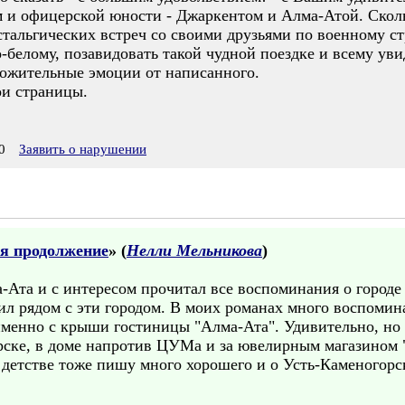
ем и офицерской юности - Джаркентом и Алма-Атой. Скол
тальгических встреч со своими друзьями по военному ст
-белому, позавидовать такой чудной поездке и всему уви
ожительные эмоции от написанного.
ои страницы.
0
Заявить о нарушении
оя продолжение
» (
Нелли Мельникова
)
-Ата и с интересом прочитал все воспоминания о городе 
л рядом с эти городом. В моих романах много воспоминан
 именно с крыши гостиницы "Алма-Ата". Удивительно, но
орске, в доме напротив ЦУМа и за ювелирным магазином 
 детстве тоже пишу много хорошего и о Усть-Каменогорс