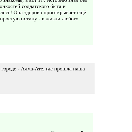
 знакомы, а вот эту историю знал без
онкостей солдатского быта и
илось! Она здорово приоткрывает ещё
 простую истину - в жизни любого
 городе - Алма-Ате, где прошла наша