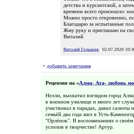
детства и курсантской, а зат
времени всего произошло: нос
Можно просто откровенно, по
Благодарю за испытанные пол
Жму руку и приглашаю на св
Виталий
Виталий Голышев
02.07.2020 10:3
+
добавить замечания
Рецензия на «
Алма- Ата- любовь м
Нелли, выхватил взглядом город Алма
в военном училище и много лет служи
участвовал в парадах, давал салюты
семьёй два года жил в Усть-Каменог
"Орлёнок". В воспоминаниях о своём
успехов в творчестве! Артур.