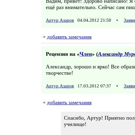
Вадим, привет! Здорово написано! Я 
ещё раз внимательно. Сейчас сам пиш
Артур Азаров
04.04.2012 21:50
•
Заяв
+
добавить замечания
Рецензия на «
Член
» (
Александр Мур
Александр, хорошо и ярко! Все обра
творчестве!
Артур Азаров
17.03.2012 07:37
•
Заяв
+
добавить замечания
Спасибо, Артур! Приятно пол
училище!