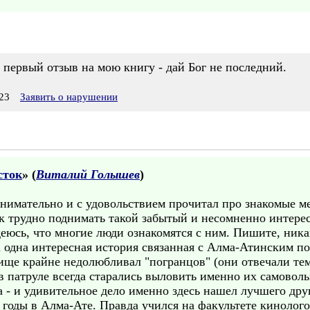
о первый отзыв на мою книгу - дай Бог не последний.
23
Заявить о нарушении
сток
» (
Виталий Голышев
)
нимательно и с удовольствием прочитал про знакомые ме
к трудно поднимать такой забытый и несомненно интере
деюсь, что многие люди ознакомятся с ним. Пишите, ник
а одна интересная история связанная с Алма-Атинским п
ще крайне недолюбливал "погранцов" (они отвечали те
 в патруле всегда старались выловить именно их самово
 - и удивительное дело именно здесь нашел лучшего друг
е годы в Алма-Ате. Правда учился на факультете киноло