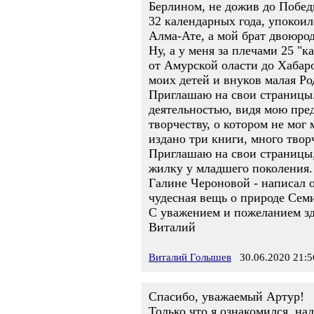
Берлином, не дожив до Побед
32 календарных года, упокоил
Алма-Ате, а мой брат двоюрод
Ну, а у меня за плечами 25 
от Амурской оласти до Хабаро
моих детей и внуков малая Ро
Приглашаю на свои страницы.
деятельностью, видя мою пред
творчеству, о котором не мог
издано три книги, много твор
Приглашаю на свои страницы,
жилку у младшего поколения. 
Галине Чероновой - написал о
чудесная вещь о природе Семи
С уважением и пожеланием зд
Виталий
Виталий Голышев
30.06.2020 21:5
Спасибо, уважаемый Артур!
Только что я ознакомился, на