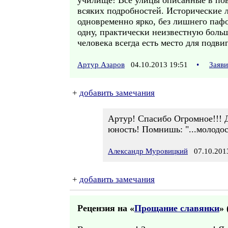
училище! Все улицы описанные в пове
всяких подробностей. Исторические л
одновременно ярко, без лишнего пафо
одну, практически неизвестную боль
человека всегда есть место для подви
Артур Азаров
04.10.2013 19:51
•
Заяв
+
добавить замечания
Артур! Спасибо Огромное!!! Д
юность! Помнишь: "...молодос
Александр Муровицкий
07.10.2013
+
добавить замечания
Рецензия на «
Прощание славянки
» 