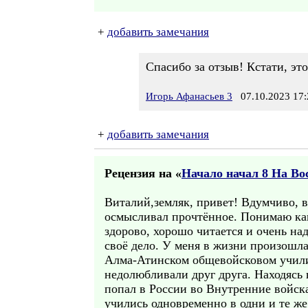
+
добавить замечания
Спасибо за отзыв! Кстати, эт
Игорь Афанасьев 3
07.10.2023 17:
+
добавить замечания
Рецензия на «
Начало начал 8 На Во
Виталий,земляк, привет! Вдумчиво, в
осмысливал прочтённое. Понимаю ка
здорово, хорошо читается и очень на
своё дело. У меня в жизни произошл
Алма-Атинском общевойсковом учили
недолюбливали друг друга. Находясь
попал в России во Внутренние войска
учились одновременно в одни и те ж