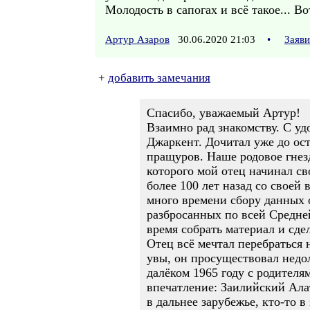
Молодость в сапогах и всё такое... В
Артур Азаров
30.06.2020 21:03
•
Заяв
+
добавить замечания
Спасибо, уважаемый Артур!
Взаимно рад знакомству. С у
Джаркент. Дочитал уже до ост
пращуров. Наше родовое гнез
которого мой отец начинал св
более 100 лет назад со своей
много времени сбору данных 
разбросанных по всей Средней
время собрать материал и сде
Отец всё мечтал перебраться 
увы, он просуществовал недол
далёком 1965 году с родителя
впечатление: Заилийский Алат
в дальнее зарубежье, кто-то 