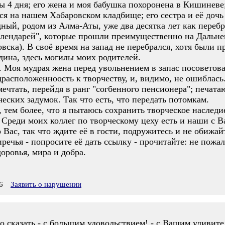
ы 4 дня; его жена и моя бабушка похоронена в Кишиневе
ся на нашем Хабаровском кладбище; его сестра и её дочь
ный, родом из Алма-Аты, уже два десятка лет как перебр
"календарей", которые прошли преимущественно на Дальне
вска). В своё время на запад не перебрался, хотя были п
дина, здесь могилы моих родителей.
 Моя мудрая жена перед увольнением в запас посоветова
расположенноость к творчеству, и, видимо, не ошиблась
 мечтать, перейдя в ранг "согбенного пенсионера"; печат
ческих задумок. Так что есть, что передать потомкам.
 тем более, что я пытаюсь сохранить творческое наслед
Среди моих коллег по творческому цеху есть и наши с В
 Вас, так что ждите её в гости, подружитесь и не обижай
речья - попросите её дать ссылку - прочитайте: не пожал
оровья, мира и добра.
6
Заявить о нарушении
до сказать - с большим удовольствием! - с Вашим удиви