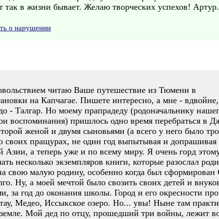
от так в жизни бывает. Желаю творческих успехов! Артур.
ить о нарушении
довольствием читаю Ваше путешествие из Тюмени в
ановки на Капчагае. Пишете интересно, а мне - вдвойне,
до - Талгар. Но моему прапрадеду (родоначальнику наше
ои воспоминания) пришлось одно время перебраться в Дж
 второй женой и двумя сыновьями (а всего у него было тр
о своих пращурах, не один год выпытывая и допрашивая
 Азии, а теперь уже и по всему миру. Я очень горд этом
лать несколько экземпляров книги, которые разослал род
на свою малую родину, особенно когда был сформирован 
го. Ну, а моей мечтой было свозить своих детей и внуков
ми, за год до оконания школы. Город и его окресности пр
ау, Медео, Иссыкское озеро. Но... увы! Ныне там практич
в земле. Мой дед по отцу, прошедший три войны, лежит во