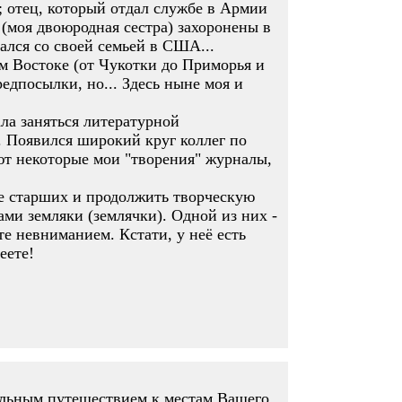
; отец, который отдал службе в Армии
 (моя двоюродная сестра) захоронены в
ался со своей семьей в США...
м Востоке (от Чукотки до Приморья и
редпосылки, но... Здесь ныне моя и
ла заняться литературной
. Появился широкий круг коллег по
ают некоторые мои "творения" журналы,
ие старших и продолжить творческую
ами земляки (землячки). Одной из них -
те невниманием. Кстати, у неё есть
еете!
тельным путешествием к местам Вашего