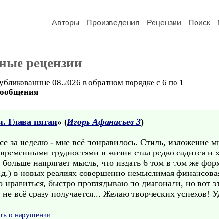
Авторы
Произведения
Рецензии
Поиск
ные рецензии
убликованные 08.2026 в обратном порядке с 6 по 1
сообщения
я. Глава пятая
» (
Игорь Афанасьев 3
)
все за неделю - мне всё понравилось. Стиль, изложение м
 временными трудностями в жизни стал редко садится и х
 больше напрягает мысль, что издать 6 том в том же форм
т.д.) в новых реалиях совершенно немыслимая финансова
то нравиться, быстро проглядываю по диагонали, но вот э
не всё сразу получается... Желаю творческих успехов! У
ить о нарушении