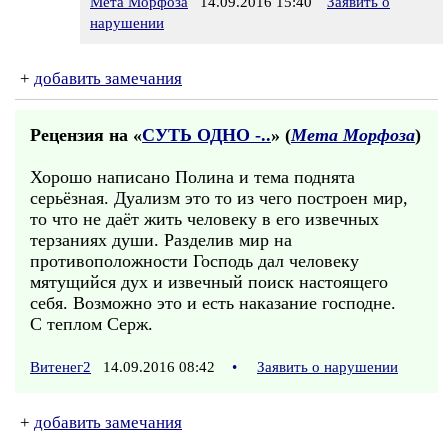
Мета Морфоза
14.09.2016 15:40
Заявить о
нарушении
+
добавить замечания
Рецензия на «
СУТЬ ОДНО -..
» (
Мета Морфоза
)
Хорошо написано Полина и тема поднята
серьёзная. Дуализм это то из чего построен мир,
то что не даёт жить человеку в его извечных
терзаниях души. Разделив мир на
противоположности Господь дал человеку
мятущийся дух и извечный поиск настоящего
себя. Возможно это и есть наказание господне.
С теплом Серж.
Витенег2
14.09.2016 08:42
•
Заявить о нарушении
+
добавить замечания