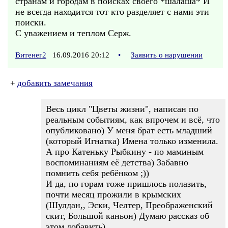
странам и городам в поисках своего *шалаша* И
не всегда находится тот кто разделяет с нами эти
поиски.
С уважением и теплом Серж.
Витенег2
16.09.2016 20:12
•
Заявить о нарушении
+
добавить замечания
Весь цикл "Цветы жизни", написан по
реальным событиям, как впрочем и всё, что
опубликовано) У меня брат есть младший
(который Игнатка) Имена только изменила.
А про Катеньку Рыбкину - по маминым
воспоминаниям её детства) Забавно
помнить себя ребёнком ;))
И да, по горам тоже пришлось полазить,
почти месяц прожили в крымских
(Шулдан,, Эски, Челтер, Преображенский
скит, Большой каньон) Думаю рассказ об
этом добавить)