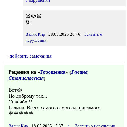
о нарушении
😁😃😁
👏
Валик Кир
28.05.2025 20:46
Заявить о
нарушении
+
добавить замечания
Рецензия на «
Горошенка
» (
Галина
Станиславская
)
Вот👍
По доброму так...
Спасибо!!!
Галина. Всего самого самого и присамого
🌹🌹🌹🌹🌹
Валик Кир
18.05.2025 17:37
•
Заявить о нарушении