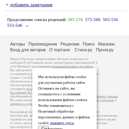
+
добавить замечания
Продолжение списка рецензий:
585-576
575-566
565-556
555-546
→
Авторы
Произведения
Рецензии
Поиск
Магазин
Вход для авторов
О портале
Стихи.ру
Проза.ру
Портал Проза.ру предоставляет авторам возможность
свободной публикации своих литературных произведений в
сети Интернет на основании
пользовательского договора
.
Все авторские права на произведения принадлежат авторам
и охраняются
законом
. Перепечатка произведений возможна
Мы используем файлы cookie
только с согласия его автора, к которому вы можете
обратиться на его авторской странице. Ответственность за
для улучшения работы сайта.
тексты произведений авторы несут самостоятельно на
Оставаясь на сайте, вы
основании
правил публикации
и
законодательства
Российской Федерации
. Данные пользователей
соглашаетесь с условиями
обрабатываются на основании
Политики обработки персональных данных
.
использования файлов cookies.
Вы также можете посмотреть более подробную
информацию о портале
и
связаться с администрацией
.
Чтобы ознакомиться с
Политикой обработки
Ежедневная аудитория портала Проза.ру – порядка 100 тысяч
посетителей, которые в общей сумме просматривают более полумиллиона
персональных данных и файлов
страниц по данным счетчика посещаемости, который расположен справа
cookie,
нажмите здесь
.
от этого текста. В каждой графе указано по две цифры: количество
просмотров и количество посетителей.
Соглашаюсь